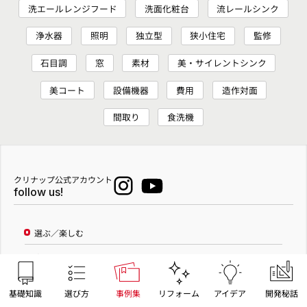
洗エールレンジフード
洗面化粧台
流レールシンク
浄水器
照明
独立型
狭小住宅
監修
石目調
窓
素材
美・サイレントシンク
美コート
設備機器
費用
造作対面
間取り
食洗機
クリナップ公式アカウント
follow us!
選ぶ／楽しむ
商品
キッチン
基礎知識
選び方
事例集
リフォーム
アイデア
開発秘話
バスルーム