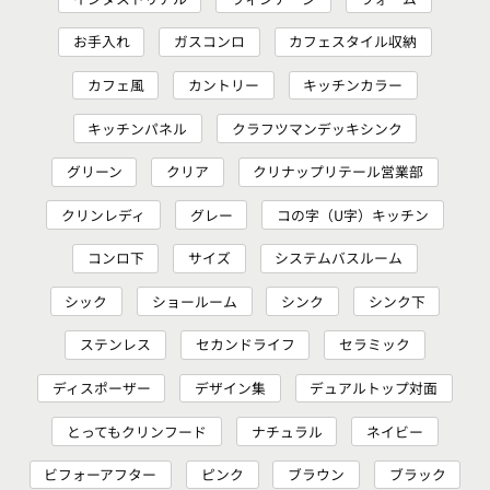
お手入れ
ガスコンロ
カフェスタイル収納
カフェ風
カントリー
キッチンカラー
キッチンパネル
クラフツマンデッキシンク
グリーン
クリア
クリナップリテール営業部
クリンレディ
グレー
コの字（U字）キッチン
コンロ下
サイズ
システムバスルーム
シック
ショールーム
シンク
シンク下
ステンレス
セカンドライフ
セラミック
ディスポーザー
デザイン集
デュアルトップ対面
とってもクリンフード
ナチュラル
ネイビー
ビフォーアフター
ピンク
ブラウン
ブラック