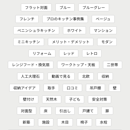
フラット対面
ブルー
ブルーグレー
フレンチ
プロのキッチン事例集
ベージュ
ペニンシュラキッチン
ホワイト
マンション
ミニキッチン
メリット・デメリット
モダン
リフォーム
レッド
レトロ
レンジフード・換気扇
ワークトップ・天板
二世帯
人工大理石
動画で見る
北欧
収納
収納アイデア
取手
口コミ
吊戸棚
壁
壁付け
天然木
子ども
安全対策
対面型
床
引出し
戸建て
扉
新築
施設
木目
椅子
水栓