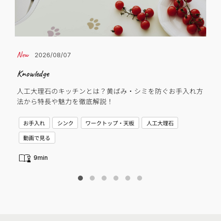
2026/08/07
Knowledge
Cas
人工大理石のキッチンとは？黄ばみ・シミを防ぐお手入れ方
子
法から特長や魅力を徹底解説！
C
お手入れ
シンク
ワークトップ・天板
人工大理石
動画で見る
9min