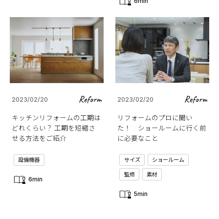
6min
Reform
Reform
2023/02/20
2023/02/20
キッチンリフォームの工期は
リフォームのプロに聞い
どれくらい？ 工期を短縮さ
た！ ショールームに行く前
せる方法をご紹介
に必要なこと
設備機器
サイズ
ショールーム
監修
素材
6min
5min