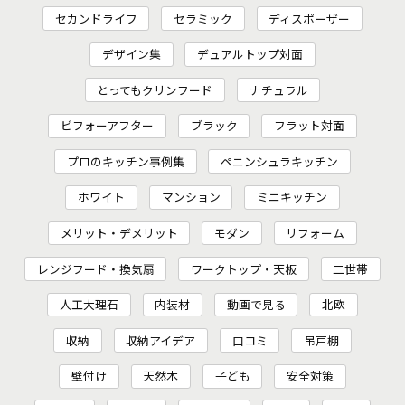
セカンドライフ
セラミック
ディスポーザー
デザイン集
デュアルトップ対面
とってもクリンフード
ナチュラル
ビフォーアフター
ブラック
フラット対面
プロのキッチン事例集
ペニンシュラキッチン
ホワイト
マンション
ミニキッチン
メリット・デメリット
モダン
リフォーム
レンジフード・換気扇
ワークトップ・天板
二世帯
人工大理石
内装材
動画で見る
北欧
収納
収納アイデア
口コミ
吊戸棚
壁付け
天然木
子ども
安全対策