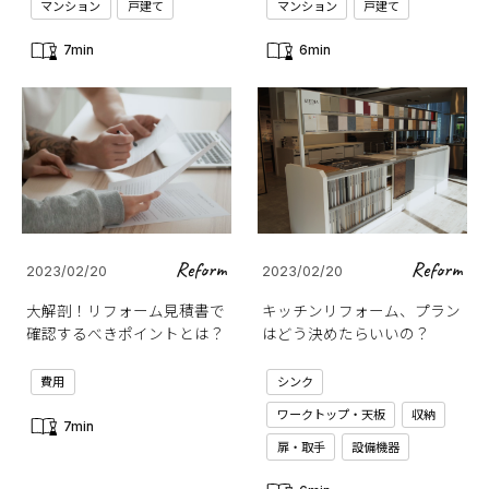
マンション
戸建て
マンション
戸建て
7min
6min
Reform
Reform
2023/02/20
2023/02/20
大解剖！リフォーム見積書で
キッチンリフォーム、プラン
確認するべきポイントとは？
はどう決めたらいいの？
費用
シンク
ワークトップ・天板
収納
7min
扉・取手
設備機器