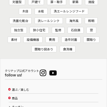
対面型
戸建て
扉・取手
新築
施設
木目
水栓
洗エールレンジフード
洗面化粧台
流レールシンク
海外風
照明
独立型
狭小住宅
監修
石目調
窓
素材
設備機器
費用
造作対面
間取り
間取り図あり
食洗機
クリナップ公式アカウント
follow us!
選ぶ／楽しむ
商品
キッチン