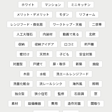
ホワイト
マンション
ミニキッチン
メリット・デメリット
モダン
リフォーム
レンジフード・換気扇
ワークトップ・天板
二世帯
人工大理石
内装材
動画で見る
北欧
収納
収納アイデア
口コミ
吊戸棚
壁付け
天然木
子ども
安全対策
対面型
戸建て
扉・取手
新築
施設
木目
水栓
洗エールレンジフード
洗面化粧台
流レールシンク
海外風
照明
独立型
狭小住宅
監修
石目調
窓
素材
設備機器
費用
造作対面
間取り