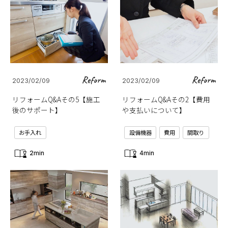
Reform
Reform
2023/02/09
2023/02/09
リフォームQ&Aその5【施工
リフォームQ&Aその2【費用
後のサポート】
や支払いについて】
お手入れ
設備機器
費用
間取り
2min
4min