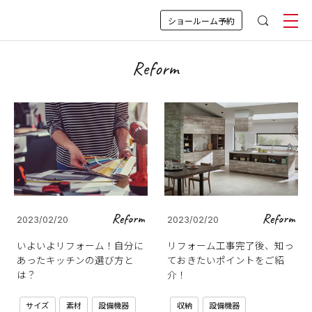
ショールーム予約
Reform
Reform
Reform
2023/02/20
2023/02/20
いよいよリフォーム！自分に
リフォーム工事完了後、知っ
あったキッチンの選び方と
ておきたいポイントをご紹
は？
介！
サイズ
素材
設備機器
収納
設備機器