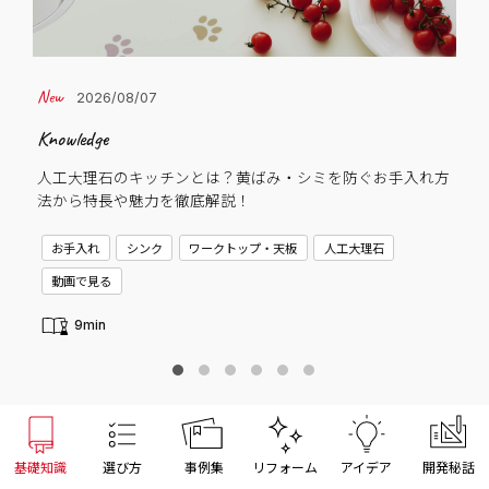
2026/08/07
Knowledge
Cas
人工大理石のキッチンとは？黄ばみ・シミを防ぐお手入れ方
子
法から特長や魅力を徹底解説！
C
お手入れ
シンク
ワークトップ・天板
人工大理石
新
動画で見る
9min
基礎知識
選び方
事例集
リフォーム
アイデア
開発秘話