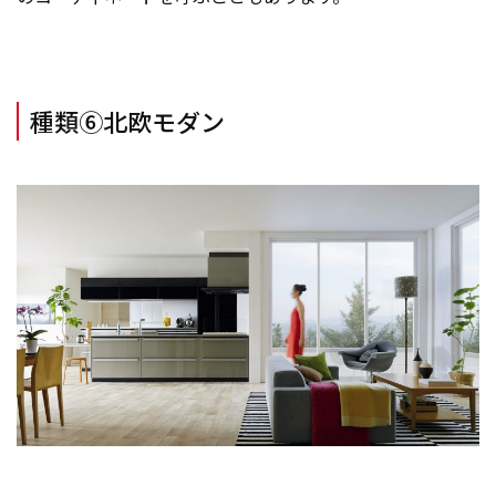
種類⑥北欧モダン