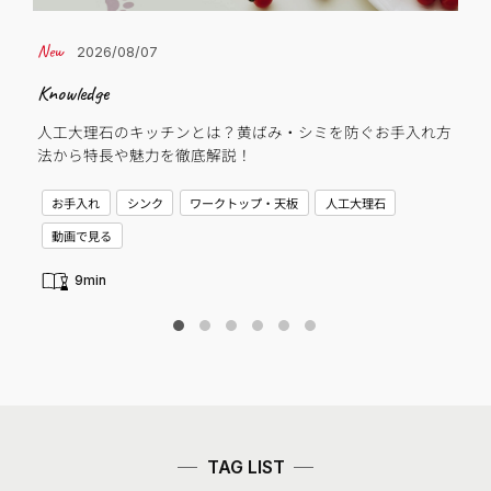
2026/08/07
Knowledge
Cas
人工大理石のキッチンとは？黄ばみ・シミを防ぐお手入れ方
子
法から特長や魅力を徹底解説！
C
お手入れ
シンク
ワークトップ・天板
人工大理石
新
動画で見る
9min
TAG LIST