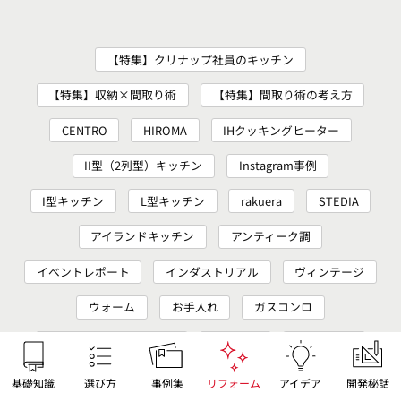
【特集】クリナップ社員のキッチン
【特集】収納×間取り術
【特集】間取り術の考え方
CENTRO
HIROMA
IHクッキングヒーター
II型（2列型）キッチン
Instagram事例
I型キッチン
L型キッチン
rakuera
STEDIA
アイランドキッチン
アンティーク調
イベントレポート
インダストリアル
ヴィンテージ
ウォーム
お手入れ
ガスコンロ
カップボード（食器棚）
カフェ風
カラー系扉
キッチンカラー
キッチンパネル
基礎知識
選び方
事例集
リフォーム
アイデア
開発秘話