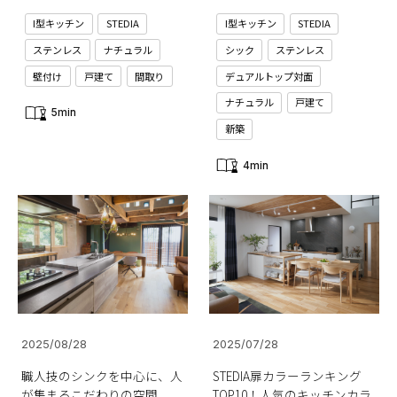
I型キッチン
STEDIA
I型キッチン
STEDIA
ステンレス
ナチュラル
シック
ステンレス
壁付け
戸建て
間取り
デュアルトップ対面
ナチュラル
戸建て
5min
新築
4min
2025/08/28
2025/07/28
職人技のシンクを中心に、人
STEDIA扉カラーランキング
が集まるこだわりの空間
TOP10！人気のキッチンカラ