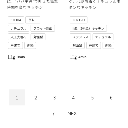
に。“パパ主導”で叶えた家族
ぐ、心落ち着くナチュラルモ
時間を育むキッチン
ダンなキッチン
STEDIA
グレー
CENTRO
ナチュラル
フラット対面
II型（2列型）キッチン
人工大理石
対面型
ステンレス
ナチュラル
戸建て
新築
対面型
戸建て
新築
3min
4min
1
2
3
4
5
6
7
NEXT