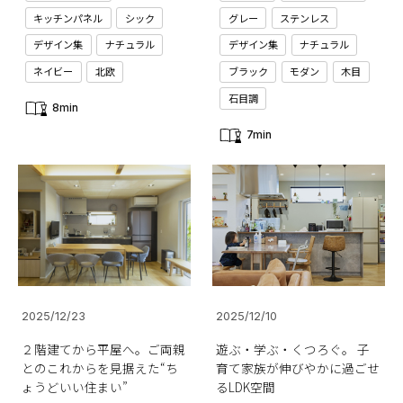
キッチンパネル
シック
グレー
ステンレス
デザイン集
ナチュラル
デザイン集
ナチュラル
ネイビー
北欧
ブラック
モダン
木目
石目調
8min
7min
2025/12/23
2025/12/10
２階建てから平屋へ。ご両親
遊ぶ・学ぶ・くつろぐ。 子
とのこれからを見据えた“ち
育て家族が伸びやかに過ごせ
ょうどいい住まい”
るLDK空間