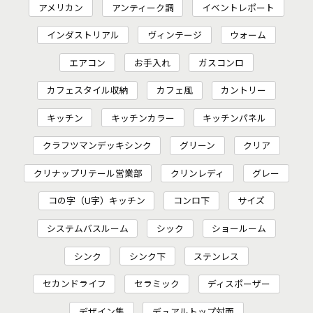
アメリカン
アンティーク調
イベントレポート
インダストリアル
ヴィンテージ
ウォーム
エアコン
お手入れ
ガスコンロ
カフェスタイル収納
カフェ風
カントリー
キッチン
キッチンカラー
キッチンパネル
クラフツマンデッキシンク
グリーン
クリア
クリナップリテール営業部
クリンレディ
グレー
コの字（U字）キッチン
コンロ下
サイズ
システムバスルーム
シック
ショールーム
シンク
シンク下
ステンレス
セカンドライフ
セラミック
ディスポーザー
デザイン集
デュアルトップ対面