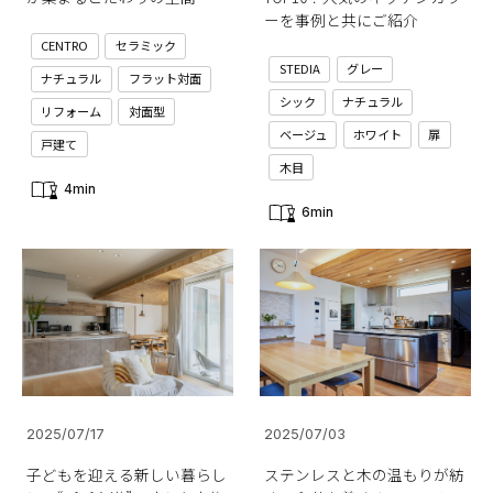
ーを事例と共にご紹介
CENTRO
セラミック
STEDIA
グレー
ナチュラル
フラット対面
シック
ナチュラル
リフォーム
対面型
ベージュ
ホワイト
扉
戸建て
木目
4min
6min
2025/07/17
2025/07/03
子どもを迎える新しい暮らし
ステンレスと木の温もりが紡