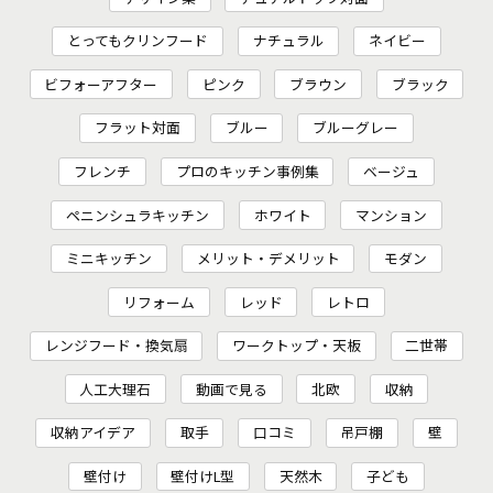
とってもクリンフード
ナチュラル
ネイビー
ビフォーアフター
ピンク
ブラウン
ブラック
フラット対面
ブルー
ブルーグレー
フレンチ
プロのキッチン事例集
ベージュ
ペニンシュラキッチン
ホワイト
マンション
ミニキッチン
メリット・デメリット
モダン
リフォーム
レッド
レトロ
レンジフード・換気扇
ワークトップ・天板
二世帯
人工大理石
動画で見る
北欧
収納
収納アイデア
取手
口コミ
吊戸棚
壁
壁付け
壁付けL型
天然木
子ども