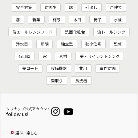
安全対策
対面型
床
引出し
戸建て
扉
新築
施設
木目
椅子
水栓
洗エールレンジフード
洗面化粧台
流レールシンク
浄水器
照明
独立型
狭小住宅
監修
石目調
窓
素材
美・サイレントシンク
美コート
設備機器
費用
造作対面
間取り
食洗機
クリナップ公式アカウント
follow us!
選ぶ／楽しむ