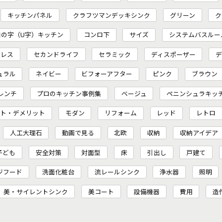
キッチンパネル
クラフツマンデッキシンク
グリーン
ク
コの字（U字）キッチン
コンロ下
サイズ
システムバスルー
ンレス
セカンドライフ
セラミック
ディスポーザー
デ
ュラル
ネイビー
ビフォーアフター
ピンク
ブラウン
レンチ
プロのキッチン事例集
ベージュ
ペニンシュラキッ
ット・デメリット
モダン
リフォーム
レッド
レトロ
人工大理石
動画で見る
北欧
収納
収納アイデア
子ども
安全対策
対面型
床
引出し
戸建て
ジフード
洗面化粧台
流レールシンク
浄水器
照明
美・サイレントシンク
美コート
設備機器
費用
造