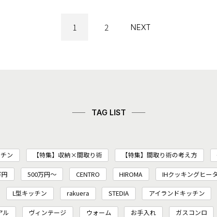
1
2
NEXT
TAG LIST
ッチン
【特集】収納×間取り術
【特集】間取り術の考え方
万円
500万円～
CENTRO
HIROMA
IHクッキングヒー
L型キッチン
rakuera
STEDIA
アイランドキッチン
アル
ヴィンテージ
ウォーム
お手入れ
ガスコンロ