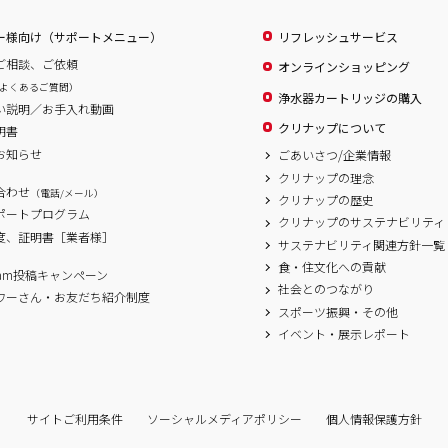
ー様向け（サポートメニュー）
リフレッシュサービス
ご相談、ご依頼
オンラインショッピング
よくあるご質問）
浄水器カートリッジの購入
い説明／お手入れ動画
クリナップについて
明書
お知らせ
ごあいさつ/企業情報
クリナップの理念
合わせ
（電話/メール）
クリナップの歴史
サポートプログラム
クリナップのサステナビリティ
度、証明書［業者様］
サステナビリティ関連方針一覧
食・住文化への貢献
agram投稿キャンペーン
社会とのつながり
ワーさん・お友だち紹介制度
スポーツ振興・その他
イベント・展示レポート
サイトご利用条件
ソーシャルメディアポリシー
個人情報保護方針