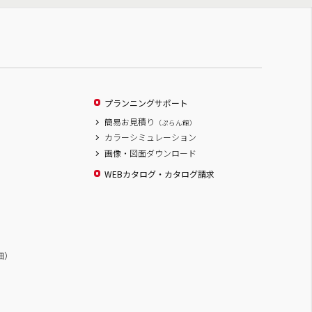
プランニングサポート
簡易お見積り
（ぷらん館）
カラーシミュレーション
画像・図面ダウンロード
WEBカタログ・カタログ請求
詳細）