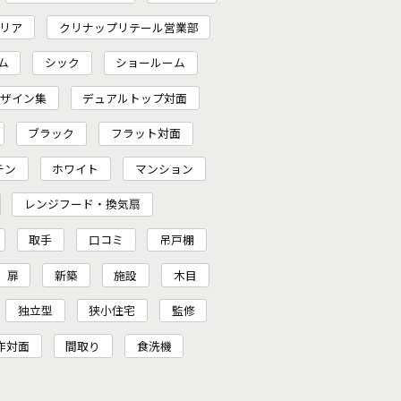
リア
クリナップリテール営業部
ム
シック
ショールーム
ザイン集
デュアルトップ対面
ブラック
フラット対面
チン
ホワイト
マンション
レンジフード・換気扇
取手
口コミ
吊戸棚
扉
新築
施設
木目
独立型
狭小住宅
監修
作対面
間取り
食洗機