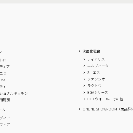
洗面化粧台
ン
ティアリス
トロ
エルヴィータ
ディア
S［エス］
エラ
ファンシオ
OMA
ラクトワ
ティ
BGAシリーズ
ショナルキッチン
HOTウォール、その他
用厨房
ONLINE SHOWROOM（商品
ーム
ヴィア
ヴィア