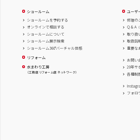
ショールーム
ユーザ
ショールームを予約する
修理の
オンラインで相談する
Q & A
（
ショールームについて
取り扱
ショールーム展示検索
取扱説
ショールーム360°バーチャル体感
重要な
リフォーム
お問い
水まわり工房
20年
（工務店 リフォーム店 ネットワーク）
各種制
Inst
フォロ