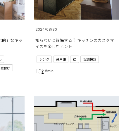
2024/08/30
能的」なキッ
知らないと後悔する？ キッチンのカスタマ
イズを楽しむヒント
ル
シンク
吊戸棚
壁
設備機器
壁付け
5min