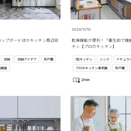
2024/11/10
カップボードほかキッチン周辺収
乾燥機能が便利！「衛生的で機
チン【プロのキッチン】
収納
収納アイデア
吊戸棚
I型キッチン
シンク
ナチュラ
備機器
プロのキッチン事例集
吊戸棚
2min