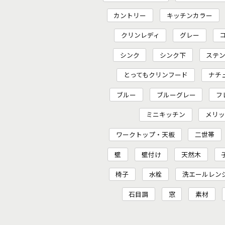
カントリー
キッチンカラー
クリンレディ
グレー
シンク
シンク下
ステ
とってもクリンフード
ナチ
ブルー
ブルーグレー
フ
ミニキッチン
メリ
ワークトップ・天板
二世帯
壁
壁付け
天然木
椅子
水栓
洗エールレン
石目調
窓
素材