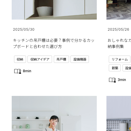
2025/05/30
2025/05/26
キッチンの吊戸棚は必要？事例で分かるカッ
おしゃれな
プボードと合わせた選び方
納事例集
収納
収納アイデア
吊戸棚
設備機器
リフォーム
新築
設
8min
3min