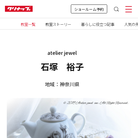
ショールーム予約
教室一覧
教室ストーリー
暮らしに役立つ記事
人気の先
atelier jewel
石塚 裕子
地域：神奈川県