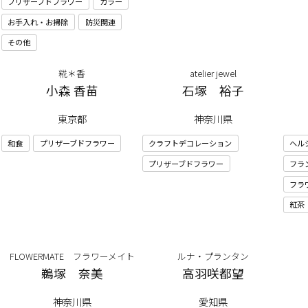
プリザーブドフラワー
カラー
お手入れ・お掃除
防災関連
その他
糀＊香
atelier jewel
小森 香苗
石塚 裕子
東京都
神奈川県
和食
プリザーブドフラワー
クラフトデコレーション
ヘル
プリザーブドフラワー
フラ
フラ
紅茶
FLOWERMATE フラワーメイト
ルナ・プランタン
鵜塚 奈美
高羽咲都望
神奈川県
愛知県