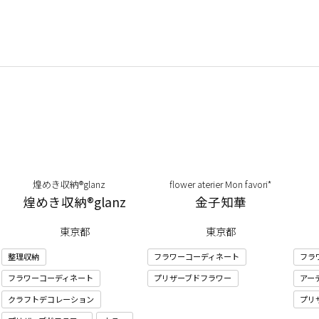
煌めき収納®glanz
flower aterier Mon favori*
煌めき収納®glanz
金子知華
東京都
東京都
整理収納
フラワーコーディネート
フラ
フラワーコーディネート
プリザーブドフラワー
アー
クラフトデコレーション
プリ