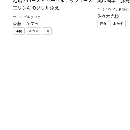
地鶏のロースト ヘーゼルナッツソース
実は簡単！豚肉
エリンギのグリル添え
手づくりパン教室佐
佐々木光枝
サロンピルゥファス
斉藤 かすみ
洋食
おかず
洋食
おかず
肉