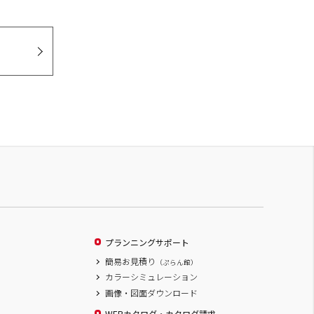
プランニングサポート
簡易お見積り
（ぷらん館）
カラーシミュレーション
画像・図面ダウンロード
WEBカタログ・カタログ請求