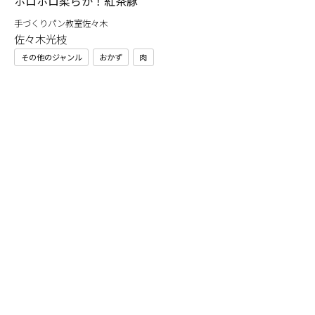
ー
ホロホロ柔らか！紅茶豚
手づくりパン教室佐々木
佐々木光枝
その他のジャンル
おかず
肉