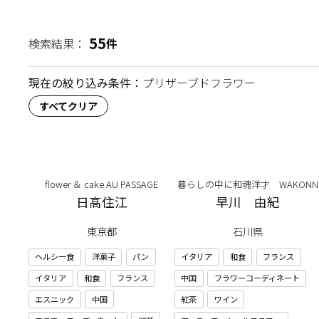
55
検索結果：
件
現在の絞り込み条件：
プリザーブドフラワー
すべてクリア
flower ＆ cake AU PASSAGE
暮らしの中に和魂洋才 WAKONN
日髙住江
早川 由紀
東京都
石川県
ヘルシー食
洋菓子
パン
イタリア
和食
フランス
イタリア
和食
フランス
中国
フラワーコーディネート
エスニック
中国
紅茶
ワイン