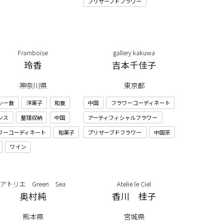
プリザーブドフラワー
Framboise
gallery kakuwa
玲香
吉本千佳子
神奈川県
東京都
シー食
洋菓子
和食
中国
フラワーコーディネート
ンス
整理収納
中国
アーティフィシャルフラワー
ワーコーディネート
和菓子
プリザーブドフラワー
中国茶
ワイン
アトリエ Green Sea
Atelie le Ciel
奥村純
香川 桂子
熊本県
宮城県