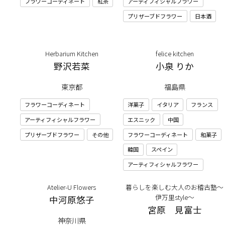
フラワーコーディネート
紅茶
アーティフィシャルフラワー
プリザーブドフラワー
日本酒
Herbarium Kitchen
felice kitchen
野沢若菜
小泉 りか
東京都
福島県
フラワーコーディネート
洋菓子
イタリア
フランス
アーティフィシャルフラワー
エスニック
中国
プリザーブドフラワー
その他
フラワーコーディネート
和菓子
韓国
スペイン
アーティフィシャルフラワー
Atelier-U Flowers
暮らしを楽しむ大人のお稽古塾～
伊万里style～
中河原悠子
宮原 見富士
神奈川県