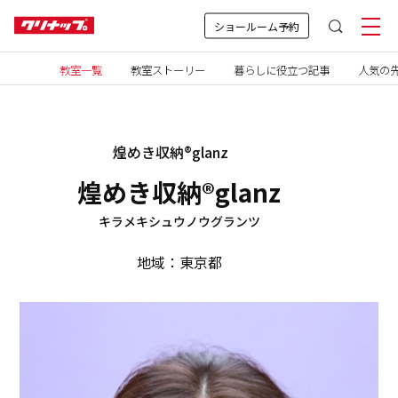
ショールーム予約
教室一覧
教室ストーリー
暮らしに役立つ記事
人気の先
煌めき収納®glanz
煌めき収納®glanz
キラメキシュウノウグランツ
地域：東京都