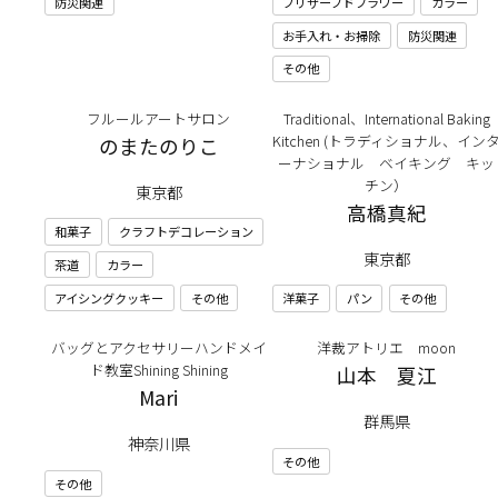
防災関連
プリザーブドフラワー
カラー
お手入れ・お掃除
防災関連
その他
フルールアートサロン
Traditional、International Baking
Kitchen (トラディショナル、イン
のまたのりこ
ーナショナル ベイキング キッ
チン）
東京都
高橋真紀
和菓子
クラフトデコレーション
東京都
茶道
カラー
アイシングクッキー
その他
洋菓子
パン
その他
バッグとアクセサリーハンドメイ
洋裁アトリエ moon
ド教室Shining Shining
山本 夏江
Mari
群馬県
神奈川県
その他
その他