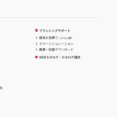
プランニングサポート
簡易お見積り
（ぷらん館）
カラーシミュレーション
画像・図面ダウンロード
WEBカタログ・カタログ請求
詳細）