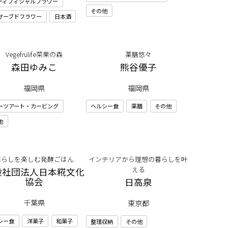
ティフィシャルフラワー
その他
ザーブドフラワー
日本酒
Vegefrulife菜果の森
薬膳悠々
森田ゆみこ
熊谷優子
福岡県
福岡県
ーツアート・カービング
ヘルシー食
薬膳
その他
他
暮らしを楽しむ発酵ごはん
インテリアから理想の暮らしを叶
える
般社団法人日本糀文化
協会
日高泉
千葉県
東京都
シー食
洋菓子
和菓子
整理収納
その他