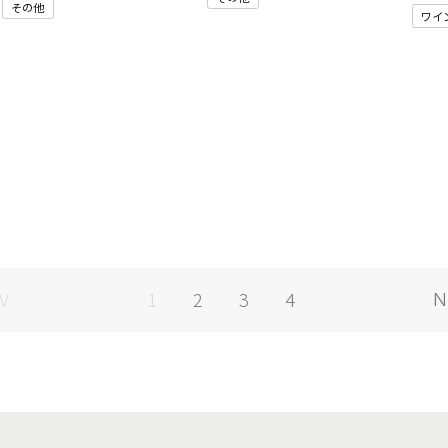
その他
ワイ
2
3
4
1