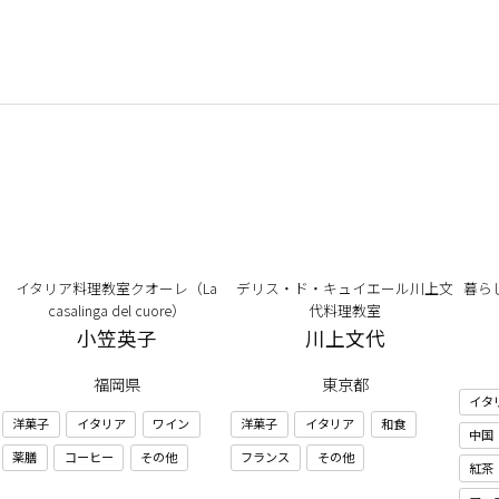
イタリア料理教室クオーレ（La
デリス・ド・キュイエール川上文
暮ら
casalinga del cuore）
代料理教室
小笠英子
川上文代
福岡県
東京都
イタ
洋菓子
イタリア
ワイン
洋菓子
イタリア
和食
中国
薬膳
コーヒー
その他
フランス
その他
紅茶