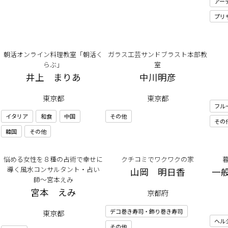
アー
プリ
朝活オンライン料理教室「朝活く
ガラス工芸サンドブラスト本部教
タ
らぶ」
室
井上 まりあ
中川明彦
東京都
東京都
フル
イタリア
和食
中国
その他
その
韓国
その他
悩める女性を８種の占術で幸せに
クチコミでワクワクの家
導く風水コンサルタント・占い
山岡 明日香
一
師〜宮本えみ
宮本 えみ
京都府
デコ巻き寿司・飾り巻き寿司
東京都
ヘル
その他