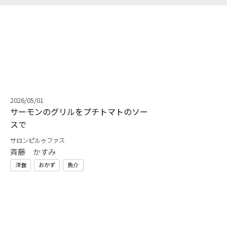
2026/05/01
サーモンのグリルをプチトマトのソー
スで
サロンピルゥファス
斉藤 かすみ
洋食
おかず
魚介