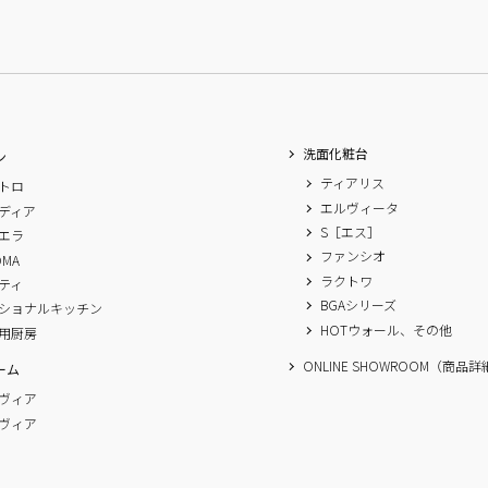
洗面化粧台
ン
ティアリス
トロ
エルヴィータ
ディア
S［エス］
エラ
ファンシオ
OMA
ラクトワ
ティ
BGAシリーズ
ショナルキッチン
HOTウォール、その他
用厨房
ONLINE SHOWROOM（商品
ーム
ヴィア
ヴィア