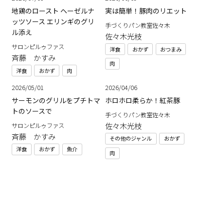
地鶏のロースト ヘーゼルナ
実は簡単！豚肉のリエット
ッツソース エリンギのグリ
手づくりパン教室佐々木
ル添え
佐々木光枝
サロンピルゥファス
洋食
おかず
おつまみ
斉藤 かすみ
肉
洋食
おかず
肉
2026/05/01
2026/04/06
サーモンのグリルをプチトマ
ホロホロ柔らか！紅茶豚
トのソースで
手づくりパン教室佐々木
佐々木光枝
サロンピルゥファス
斉藤 かすみ
その他のジャンル
おかず
洋食
おかず
魚介
肉