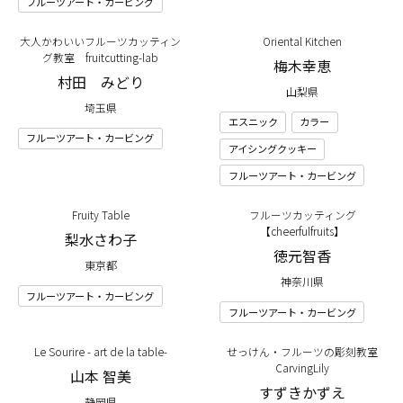
フルーツアート・カービング
大人かわいいフルーツカッティン
Oriental Kitchen
グ教室 fruitcutting-lab
梅木幸恵
村田 みどり
山梨県
埼玉県
エスニック
カラー
フルーツアート・カービング
アイシングクッキー
フルーツアート・カービング
Fruity Table
フルーツカッティング
【cheerfulfruits】
梨水さわ子
徳元智香
東京都
神奈川県
フルーツアート・カービング
フルーツアート・カービング
Le Sourire - art de la table-
せっけん・フルーツの彫刻教室
CarvingLily
山本 智美
すずきかずえ
静岡県