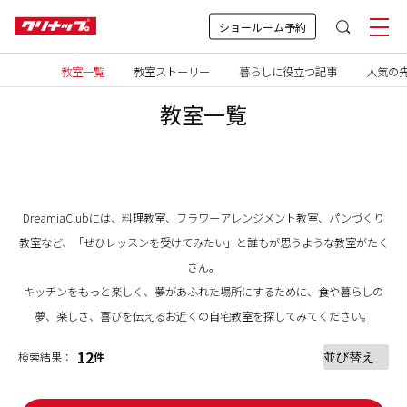
ショールーム予約
教室一覧
教室ストーリー
暮らしに役立つ記事
人気の先
教室一覧
DreamiaClubには、料理教室、フラワーアレンジメント教室、パンづくり
教室など、「ぜひレッスンを受けてみたい」と誰もが思うような教室がたく
さん。
キッチンをもっと楽しく、夢があふれた場所にするために、食や暮らしの
夢、楽しさ、喜びを伝えるお近くの自宅教室を探してみてください。
12
検索結果：
件