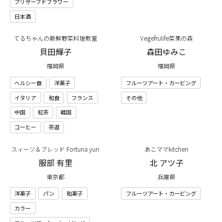
プリザーブドフラワー
日本酒
てるちゃんの新鮮野菜料理教室
Vegefrulife菜果の森
貝田輝子
森田ゆみこ
福岡県
福岡県
ヘルシー食
洋菓子
フルーツアート・カービング
イタリア
和食
フランス
その他
中国
紅茶
韓国
コーヒー
茶道
スィーツ＆ブレッド Fortuna yuri
あこママkitchen
服部 有里
北 アツ子
東京都
兵庫県
洋菓子
パン
和菓子
フルーツアート・カービング
カラー