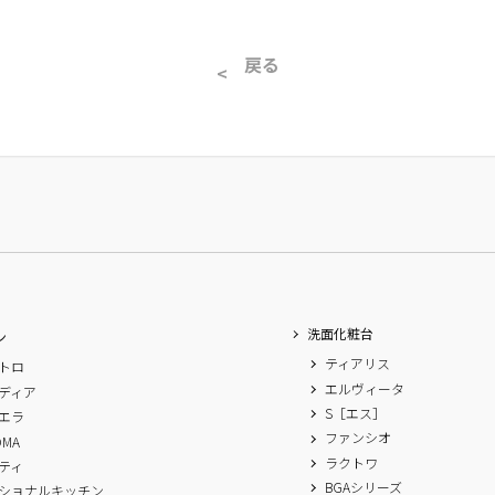
戻る
洗面化粧台
ン
ティアリス
トロ
エルヴィータ
ディア
S［エス］
エラ
ファンシオ
OMA
ラクトワ
ティ
BGAシリーズ
ショナルキッチン