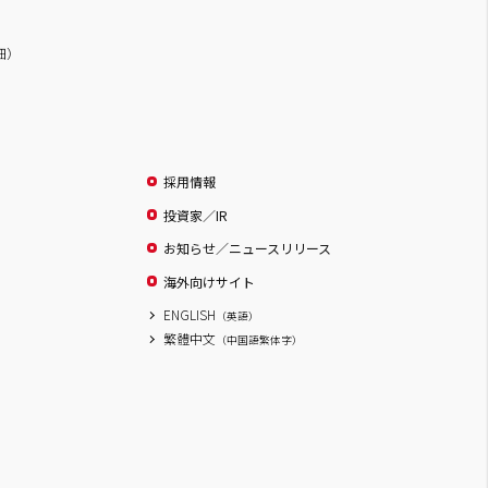
詳細）
採用情報
投資家／IR
お知らせ／ニュースリリース
海外向けサイト
ENGLISH
（英語）
繁體中文
（中国語繁体字）