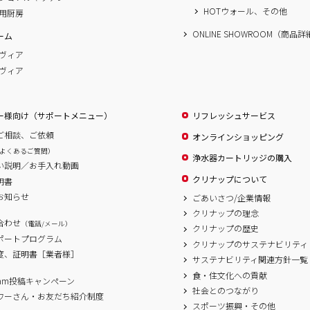
HOTウォール、その他
用厨房
ONLINE SHOWROOM（商品
ーム
ヴィア
ヴィア
ー様向け（サポートメニュー）
リフレッシュサービス
ご相談、ご依頼
オンラインショッピング
よくあるご質問）
浄水器カートリッジの購入
い説明／お手入れ動画
クリナップについて
明書
お知らせ
ごあいさつ/企業情報
クリナップの理念
合わせ
（電話/メール）
クリナップの歴史
サポートプログラム
クリナップのサステナビリティ
度、証明書［業者様］
サステナビリティ関連方針一覧
食・住文化への貢献
agram投稿キャンペーン
社会とのつながり
ワーさん・お友だち紹介制度
スポーツ振興・その他