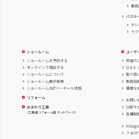
業務
バスル
セレ
ラク
ショールーム
ユーザ
ショールームを予約する
修理の
オンラインで相談する
Q & A
（
ショールームについて
取り扱
ショールーム展示検索
取扱説
ショールーム360°バーチャル体感
重要な
リフォーム
お問い
水まわり工房
20年
（工務店 リフォーム店 ネットワーク）
各種制
Inst
フォロ