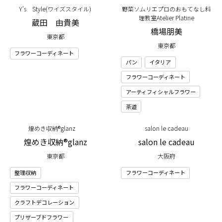
Y’s Style(ワイズスタイル)
野菜ソムリエプロのおもてなし料
理教室Atelier Platine
蔵田 由貴美
橋場朋美
東京都
東京都
フラワーコーディネート
パン
イタリア
フラワーコーディネート
アーティフィシャルフラワー
茶道
煌めき収納®glanz
salon le cadeau
煌めき収納®glanz
salon le cadeau
東京都
大阪府
整理収納
フラワーコーディネート
フラワーコーディネート
クラフトデコレーション
プリザーブドフラワー