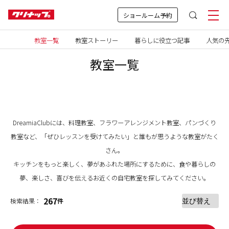
ショールーム予約
教室一覧
教室ストーリー
暮らしに役立つ記事
人気の先
教室一覧
DreamiaClubには、料理教室、フラワーアレンジメント教室、パンづくり
教室など、「ぜひレッスンを受けてみたい」と誰もが思うような教室がたく
さん。
キッチンをもっと楽しく、夢があふれた場所にするために、食や暮らしの
夢、楽しさ、喜びを伝えるお近くの自宅教室を探してみてください。
267
検索結果：
件