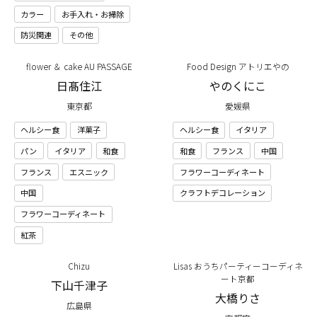
カラー
お手入れ・お掃除
防災関連
その他
flower ＆ cake AU PASSAGE
Food Design アトリエやの
日髙住江
やのくにこ
東京都
愛媛県
ヘルシー食
洋菓子
ヘルシー食
イタリア
パン
イタリア
和食
和食
フランス
中国
フランス
エスニック
フラワーコーディネート
中国
クラフトデコレーション
フラワーコーディネート
紅茶
Chizu
Lisas おうちパーティーコーディネ
ート京都
下山千津子
大橋りさ
広島県