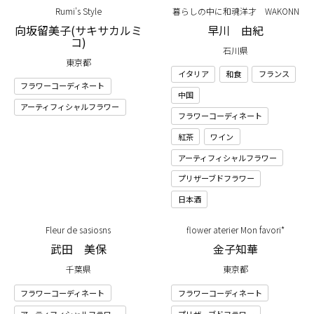
Rumi's Style
暮らしの中に和魂洋才 WAKONN
向坂留美子(サキサカルミ
早川 由紀
コ)
石川県
東京都
イタリア
和食
フランス
フラワーコーディネート
中国
アーティフィシャルフラワー
フラワーコーディネート
紅茶
ワイン
アーティフィシャルフラワー
プリザーブドフラワー
日本酒
Fleur de sasiosns
flower aterier Mon favori*
武田 美保
金子知華
千葉県
東京都
フラワーコーディネート
フラワーコーディネート
アーティフィシャルフラワー
プリザーブドフラワー