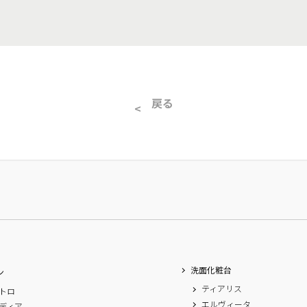
戻る
洗面化粧台
ン
ティアリス
トロ
エルヴィータ
ディア