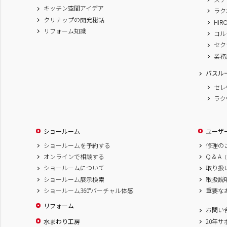
キッチン空間アイデア
ラク
クリナップの開発秘話
HIR
リフォーム知識
コル
セク
業務
バスル
セレ
ラク
ショールーム
ユーザ
ショールームを予約する
修理の
オンラインで相談する
Q & A
（
ショールームについて
取り扱
ショールーム展示検索
取扱説
ショールーム360°バーチャル体感
重要な
リフォーム
お問い
水まわり工房
20年