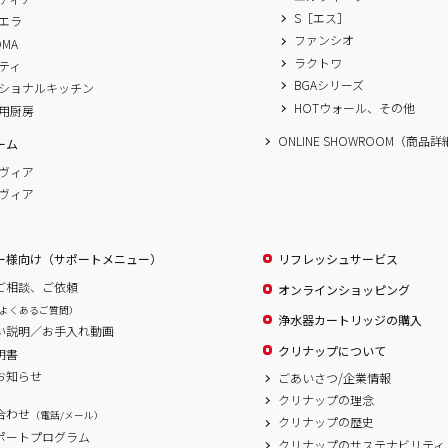
S［エス］
エラ
ファンシオ
OMA
ラクトワ
ティ
BGAシリーズ
ショナルキッチン
HOTウォール、その他
用厨房
ONLINE SHOWROOM（商品
ーム
ヴィア
ヴィア
ー様向け（サポートメニュー）
リフレッシュサービス
ご相談、ご依頼
オンラインショッピング
よくあるご質問）
浄水器カートリッジの購入
い説明／お手入れ動画
クリナップについて
明書
お知らせ
ごあいさつ/企業情報
クリナップの理念
合わせ
（電話/メール）
クリナップの歴史
サポートプログラム
クリナップのサステナビリティ