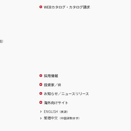
WEBカタログ・カタログ請求
詳細）
採用情報
投資家／IR
お知らせ／ニュースリリース
海外向けサイト
ENGLISH
（英語）
繁體中文
（中国語繁体字）