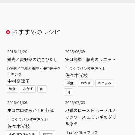
おすすめのレシピ
2016/11/20
2026/06/09
鶏肉と夏野菜の焼きびたし
実は簡単！豚肉のリエット
LOVELY TABLE 銀座・田中伶子ク
手づくりパン教室佐々木
ッキング
佐々木光枝
中村奈津子
洋食
おかず
おつまみ
和食
おかず
肉
肉
2026/04/06
2026/07/03
ホロホロ柔らか！紅茶豚
地鶏のロースト ヘーゼルナ
ッツソース エリンギのグリ
手づくりパン教室佐々木
ル添え
佐々木光枝
サロンピルゥファス
その他のジャンル
おかず