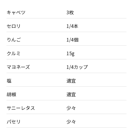
キャベツ
3枚
セロリ
1/4本
りんご
1/4個
クルミ
15g
マヨネーズ
1/4カップ
塩
適宜
胡椒
適宜
サニーレタス
少々
パセリ
少々