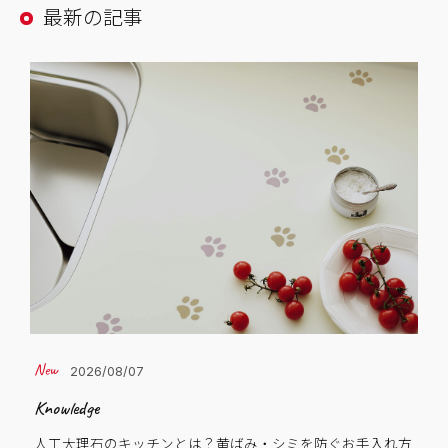
最新の記事
2026/08/07
Knowledge
Cas
人工大理石のキッチンとは？黄ばみ・シミを防ぐお手入れ方
子