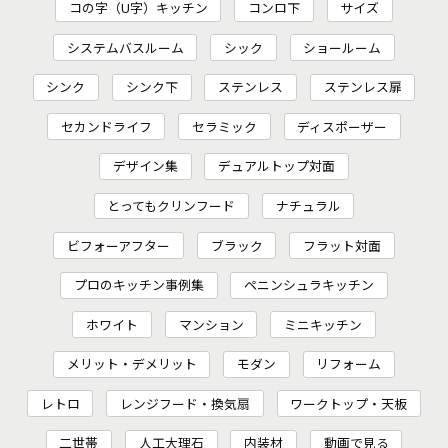
コの字（U字）キッチン
コンロ下
サイズ
システムバスルーム
シック
ショールーム
シンク
シンク下
ステンレス
ステンレス扉
セカンドライフ
セラミック
ディスポーザー
デザイン集
デュアルトップ対面
とってもクリンフード
ナチュラル
ビフォーアフター
ブラック
フラット対面
プロのキッチン事例集
ペニンシュラキッチン
ホワイト
マンション
ミニキッチン
メリット・デメリット
モダン
リフォーム
レトロ
レンジフード・換気扇
ワークトップ・天板
二世帯
人工大理石
内装材
動画で見る