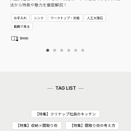
法から特長や魅力を徹底解説！
C
お手入れ
シンク
ワークトップ・天板
人工大理石
新
動画で見る
9min
TAG LIST
【特集】クリナップ社員のキッチン
【特集】収納×間取り術
【特集】間取り術の考え方