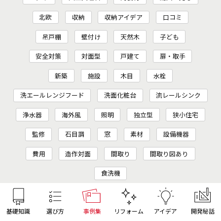
北欧
収納
収納アイデア
口コミ
吊戸棚
壁付け
天然木
子ども
安全対策
対面型
戸建て
扉・取手
新築
施設
木目
水栓
洗エールレンジフード
洗面化粧台
流レールシンク
浄水器
海外風
照明
独立型
狭小住宅
監修
石目調
窓
素材
設備機器
費用
造作対面
間取り
間取り図あり
食洗機
基礎知識
選び方
事例集
リフォーム
アイデア
開発秘話
クリナップ公式アカウント