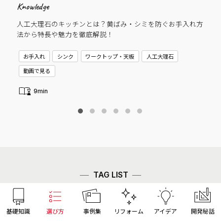
Knowledge
Cas
人工大理石のキッチンとは？黄ばみ・シミを防ぐお手入れ方
子
法から特長や魅力を徹底解説！
C
お手入れ
シンク
ワークトップ・天板
人工大理石
新
動画で見る
9min
TAG LIST
基礎知識
選び方
事例集
リフォーム
アイデア
開発秘話
【特集】クリナップ社員のキッチン