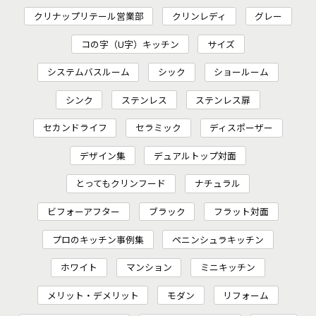
クリナップリテール営業部
クリンレディ
グレー
コの字（U字）キッチン
サイズ
システムバスルーム
シック
ショールーム
シンク
ステンレス
ステンレス扉
セカンドライフ
セラミック
ディスポーザー
デザイン集
デュアルトップ対面
とってもクリンフード
ナチュラル
ビフォーアフター
ブラック
フラット対面
プロのキッチン事例集
ペニンシュラキッチン
ホワイト
マンション
ミニキッチン
メリット・デメリット
モダン
リフォーム