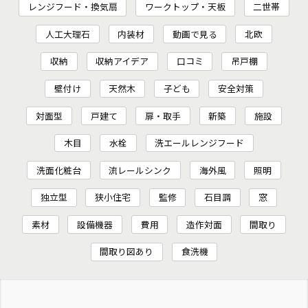
レンジフード・換気扇
ワークトップ・天板
二世帯
人工大理石
内装材
動画で見る
北欧
収納
収納アイデア
口コミ
吊戸棚
壁付け
天然木
子ども
安全対策
対面型
戸建て
扉・取手
新築
施設
木目
水栓
洗エールレンジフード
洗面化粧台
流レールシンク
海外風
照明
独立型
狭小住宅
監修
石目調
窓
素材
設備機器
費用
造作対面
間取り
間取り図あり
食洗機