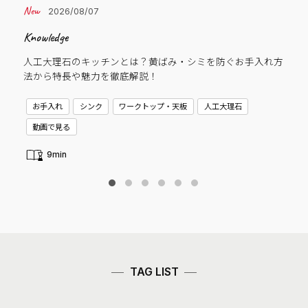
2026/08/07
Knowledge
Cas
人工大理石のキッチンとは？黄ばみ・シミを防ぐお手入れ方
子
法から特長や魅力を徹底解説！
C
お手入れ
シンク
ワークトップ・天板
人工大理石
新
動画で見る
9min
TAG LIST