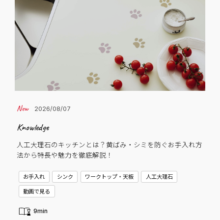
2026/08/07
Knowledge
Cas
人工大理石のキッチンとは？黄ばみ・シミを防ぐお手入れ方
子
法から特長や魅力を徹底解説！
C
お手入れ
シンク
ワークトップ・天板
人工大理石
新
動画で見る
9min