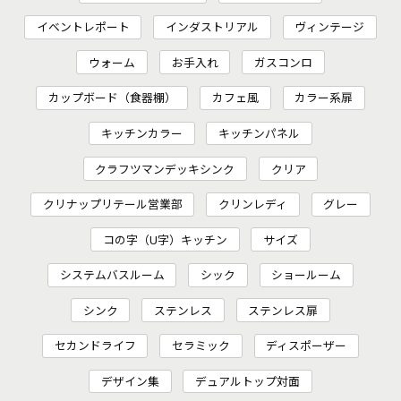
イベントレポート
インダストリアル
ヴィンテージ
ウォーム
お手入れ
ガスコンロ
カップボード（食器棚）
カフェ風
カラー系扉
キッチンカラー
キッチンパネル
クラフツマンデッキシンク
クリア
クリナップリテール営業部
クリンレディ
グレー
コの字（U字）キッチン
サイズ
システムバスルーム
シック
ショールーム
シンク
ステンレス
ステンレス扉
セカンドライフ
セラミック
ディスポーザー
デザイン集
デュアルトップ対面