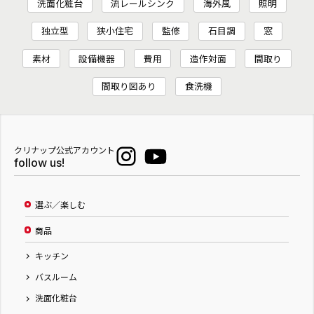
洗面化粧台
流レールシンク
海外風
照明
独立型
狭小住宅
監修
石目調
窓
素材
設備機器
費用
造作対面
間取り
間取り図あり
食洗機
クリナップ公式アカウント
follow us!
選ぶ／楽しむ
商品
キッチン
バスルーム
洗面化粧台