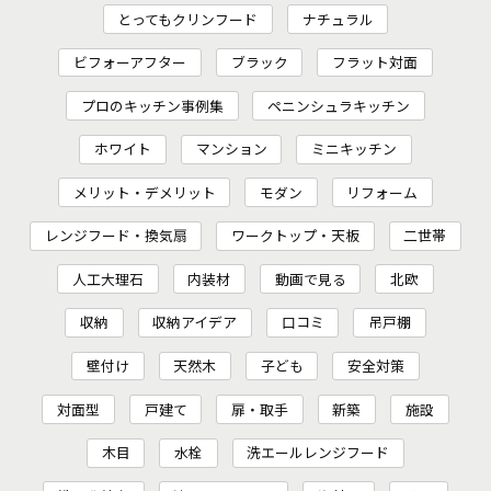
とってもクリンフード
ナチュラル
ビフォーアフター
ブラック
フラット対面
プロのキッチン事例集
ペニンシュラキッチン
ホワイト
マンション
ミニキッチン
メリット・デメリット
モダン
リフォーム
レンジフード・換気扇
ワークトップ・天板
二世帯
人工大理石
内装材
動画で見る
北欧
収納
収納アイデア
口コミ
吊戸棚
壁付け
天然木
子ども
安全対策
対面型
戸建て
扉・取手
新築
施設
木目
水栓
洗エールレンジフード