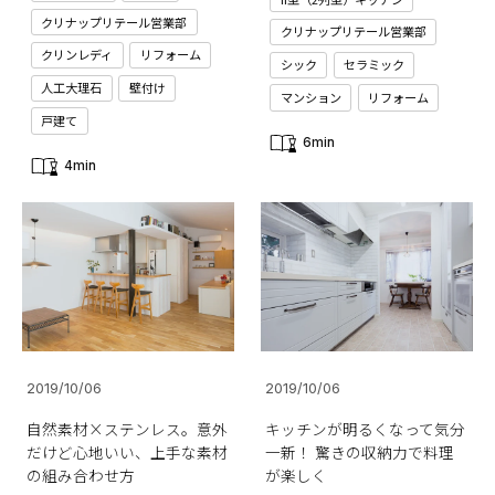
クリナップリテール営業部
クリナップリテール営業部
クリンレディ
リフォーム
シック
セラミック
人工大理石
壁付け
マンション
リフォーム
戸建て
6min
4min
2019/10/06
2019/10/06
自然素材×ステンレス。意外
キッチンが明るくなって気分
だけど心地いい、上手な素材
一新！ 驚きの収納力で料理
の組み合わせ方
が楽しく