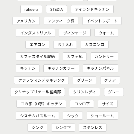
rakuera
STEDIA
アイランドキッチン
アメリカン
アンティーク調
イベントレポート
インダストリアル
ヴィンテージ
ウォーム
エアコン
お手入れ
ガスコンロ
カフェスタイル収納
カフェ風
カントリー
キッチン
キッチンカラー
キッチンパネル
クラフツマンデッキシンク
グリーン
クリア
クリナップリテール営業部
クリンレディ
グレー
コの字（U字）キッチン
コンロ下
サイズ
システムバスルーム
シック
ショールーム
シンク
シンク下
ステンレス