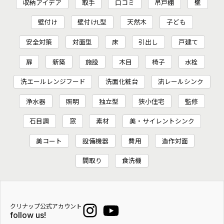
収納アイデア
取手
口コミ
吊戸棚
壁
壁付け
壁付けL型
天然木
子ども
安全対策
対面型
床
引出し
戸建て
扉
新築
施設
木目
椅子
水栓
洗エールレンジフード
洗面化粧台
流レールシンク
浄水器
照明
独立型
狭小住宅
監修
石目調
窓
素材
美・サイレントシンク
美コート
設備機器
費用
造作対面
間取り
食洗機
クリナップ公式アカウント
follow us!