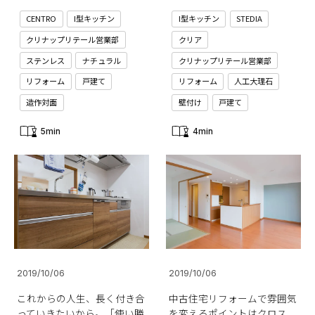
CENTRO
I型キッチン
I型キッチン
STEDIA
クリナップリテール営業部
クリア
ステンレス
ナチュラル
クリナップリテール営業部
リフォーム
戸建て
リフォーム
人工大理石
造作対面
壁付け
戸建て
5min
4min
2019/10/06
2019/10/06
これからの人生、長く付き合
中古住宅リフォームで雰囲気
っていきたいから。「使い勝
を変えるポイントはクロス