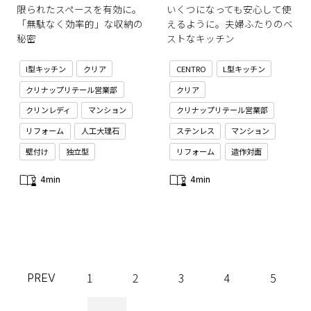
限られたスペースを有効に。
いくつになっても安心して使
「無駄なく効率的」な収納の
えるように。夫婦ふたりのベ
秘密
ストなキッチン
I型キッチン
クリア
CENTRO
L型キッチン
クリナップリテール営業部
クリア
クリンレディ
マンション
クリナップリテール営業部
リフォーム
人工大理石
ステンレス
マンション
壁付け
独立型
リフォーム
造作対面
4min
4min
1
2
3
4
5
PREV