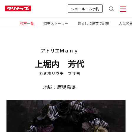
ショールーム予約
教室一覧
教室ストーリー
暮らしに役立つ記事
人気の先
アトリエＭａｎｙ
上堀内 芳代
カミホリウチ フサヨ
地域：鹿児島県