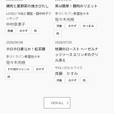
鶏肉と夏野菜の焼きびたし
実は簡単！豚肉のリエット
LOVELY TABLE 銀座・田中伶子ク
手づくりパン教室佐々木
ッキング
佐々木光枝
中村奈津子
洋食
おかず
おつまみ
和食
おかず
肉
肉
2026/04/06
2026/07/03
ホロホロ柔らか！紅茶豚
地鶏のロースト ヘーゼルナ
ッツソース エリンギのグリ
手づくりパン教室佐々木
ル添え
佐々木光枝
サロンピルゥファス
その他のジャンル
おかず
斉藤 かすみ
肉
洋食
おかず
肉
VIEW ALL