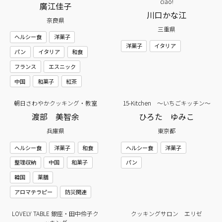
ciao!
廣江佳子
川口かな江
奈良県
三重県
ヘルシー食
洋菓子
洋菓子
イタリア
パン
イタリア
和食
フランス
エスニック
中国
和菓子
紅茶
朝日さわやかクッキング・教室
15-Kitchen ～いちごキッチン～
渡部 美智余
ひろた ゆみこ
兵庫県
東京都
ヘルシー食
洋菓子
和食
ヘルシー食
洋菓子
整理収納
中国
和菓子
パン
韓国
薬膳
アロマテラピー
防災関連
LOVELY TABLE 銀座・田中伶子ク
クッキングサロン エリゼ