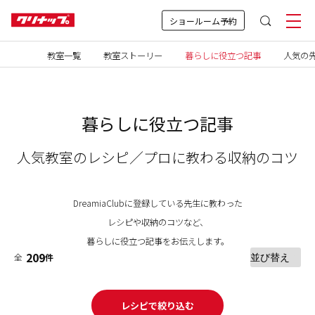
ショールーム予約
教室一覧
教室ストーリー
暮らしに役立つ記事
人気の先
暮らしに役立つ記事
人気教室のレシピ／プロに教わる収納のコツ
DreamiaClubに登録している先生に教わった
レシピや収納のコツなど、
暮らしに役立つ記事をお伝えします。
209
全
件
レシピで絞り込む