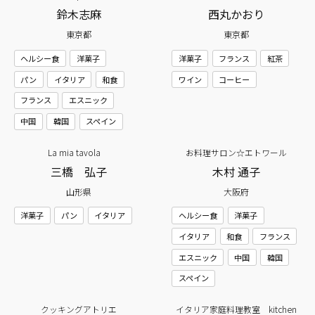
鈴木志麻
西丸かおり
東京都
東京都
ヘルシー食
洋菓子
洋菓子
フランス
紅茶
パン
イタリア
和食
ワイン
コーヒー
フランス
エスニック
中国
韓国
スペイン
La mia tavola
お料理サロン☆エトワール
三橋 弘子
木村 通子
山形県
大阪府
洋菓子
パン
イタリア
ヘルシー食
洋菓子
イタリア
和食
フランス
エスニック
中国
韓国
スペイン
クッキングアトリエ
イタリア家庭料理教室 kitchen