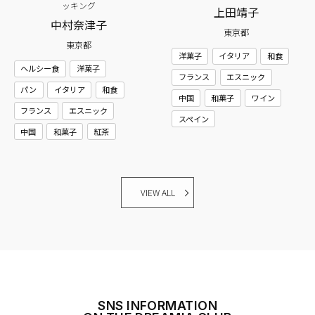
ッキング
上田靖子
中村奈津子
東京都
東京都
洋菓子
イタリア
和食
ヘルシー食
洋菓子
フランス
エスニック
パン
イタリア
和食
中国
和菓子
ワイン
フランス
エスニック
スペイン
中国
和菓子
紅茶
VIEW ALL
SNS INFORMATION