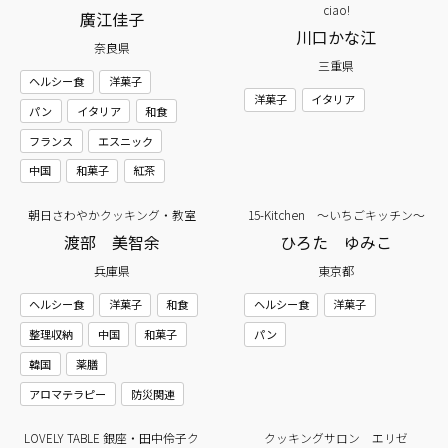
ciao!
廣江佳子
川口かな江
奈良県
三重県
ヘルシー食
洋菓子
洋菓子
イタリア
パン
イタリア
和食
フランス
エスニック
中国
和菓子
紅茶
朝日さわやかクッキング・教室
15-Kitchen ～いちごキッチン～
渡部 美智余
ひろた ゆみこ
兵庫県
東京都
ヘルシー食
洋菓子
和食
ヘルシー食
洋菓子
整理収納
中国
和菓子
パン
韓国
薬膳
アロマテラピー
防災関連
LOVELY TABLE 銀座・田中伶子ク
クッキングサロン エリゼ