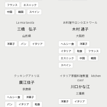
フランス
エスニック
中国
韓国
スペイン
La mia tavola
お料理サロン☆エトワール
三橋 弘子
木村 通子
山形県
大阪府
洋菓子
パン
イタリア
ヘルシー食
洋菓子
イタリア
和食
フランス
エスニック
中国
韓国
スペイン
クッキングアトリエ
イタリア家庭料理教室 kitchen
ciao!
廣江佳子
川口かな江
奈良県
三重県
ヘルシー食
洋菓子
洋菓子
イタリア
パン
イタリア
和食