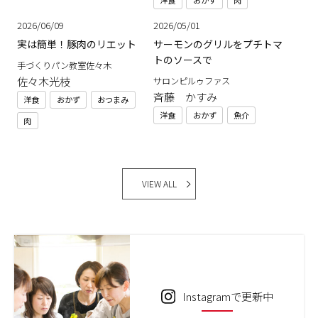
洋食
おかず
肉
2026/06/09
2026/05/01
実は簡単！豚肉のリエット
サーモンのグリルをプチトマ
トのソースで
手づくりパン教室佐々木
佐々木光枝
サロンピルゥファス
斉藤 かすみ
洋食
おかず
おつまみ
洋食
おかず
魚介
肉
VIEW ALL
Instagramで更新中