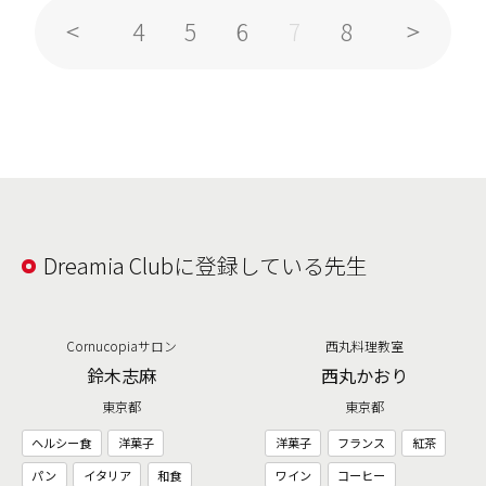
4
5
6
8
7
Dreamia Clubに登録している先生
Cornucopiaサロン
西丸料理教室
鈴木志麻
西丸かおり
東京都
東京都
ヘルシー食
洋菓子
洋菓子
フランス
紅茶
パン
イタリア
和食
ワイン
コーヒー