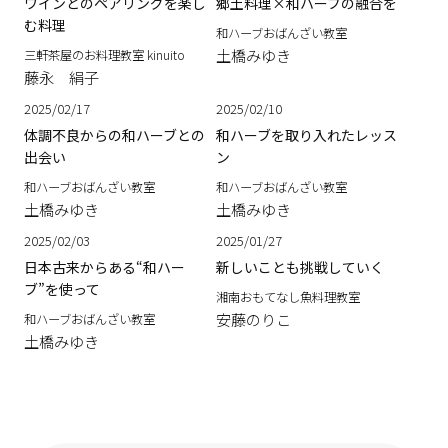
ワインとのペアリングを楽し
郷土料理×和ハーブの融合を
む料理
和ハーブおばんざい教室
土橋みゆき
三軒茶屋のお料理教室 kinuito
藤永 絹子
2025/02/17
2025/02/10
体調不良からの和ハーブとの
和ハーブを取り入れたレッス
出会い
ン
和ハーブおばんざい教室
和ハーブおばんざい教室
土橋みゆき
土橋みゆき
2025/02/03
2025/01/27
日本古来からある“和ハー
新しいことも挑戦していく
ブ”を使って
湘南おもてなし魚料理教室
安藤のりこ
和ハーブおばんざい教室
土橋みゆき