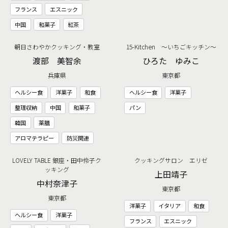
フランス
エスニック
中国
和菓子
紅茶
朝日さわやかクッキング・教室
15-Kitchen ～いちごキッチン～
渡部 美智余
ひろた ゆみこ
兵庫県
東京都
ヘルシー食
洋菓子
和食
ヘルシー食
洋菓子
整理収納
中国
和菓子
パン
韓国
薬膳
アロマテラピー
防災関連
LOVELY TABLE 銀座・田中伶子ク
クッキングサロン エリゼ
ッキング
上田靖子
中村奈津子
東京都
東京都
洋菓子
イタリア
和食
ヘルシー食
洋菓子
フランス
エスニック