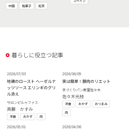
スペイン
中国
和菓子
紅茶
暮らしに役立つ記事
2026/07/03
2026/06/09
地鶏のロースト ヘーゼルナ
実は簡単！豚肉のリエット
ッツソース エリンギのグリ
手づくりパン教室佐々木
ル添え
佐々木光枝
サロンピルゥファス
洋食
おかず
おつまみ
斉藤 かすみ
肉
洋食
おかず
肉
2026/05/01
2026/04/06