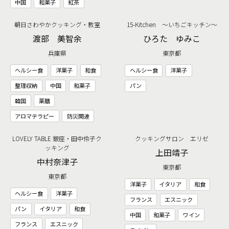
中国
和菓子
紅茶
朝日さわやかクッキング・教室
15-Kitchen ～いちごキッチン～
渡部 美智余
ひろた ゆみこ
兵庫県
東京都
ヘルシー食
洋菓子
和食
ヘルシー食
洋菓子
整理収納
中国
和菓子
パン
韓国
薬膳
アロマテラピー
防災関連
LOVELY TABLE 銀座・田中伶子ク
クッキングサロン エリゼ
ッキング
上田靖子
中村奈津子
東京都
東京都
洋菓子
イタリア
和食
ヘルシー食
洋菓子
フランス
エスニック
パン
イタリア
和食
中国
和菓子
ワイン
フランス
エスニック