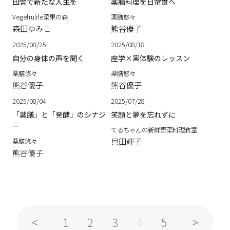
田舎で新たな人生を
薬膳料理を日常食へ
Vegefrulife菜果の森
薬膳悠々
森田ゆみこ
熊谷優子
2025/08/25
2025/08/18
自分の身体の声を聞く
座学×実体験のレッスン
薬膳悠々
薬膳悠々
熊谷優子
熊谷優子
2025/08/04
2025/07/28
「薬膳」と「発酵」のシナジ
笑顔と夢を忘れずに
ー
てるちゃんの新鮮野菜料理教室
貝田輝子
薬膳悠々
熊谷優子
1
2
3
5
4