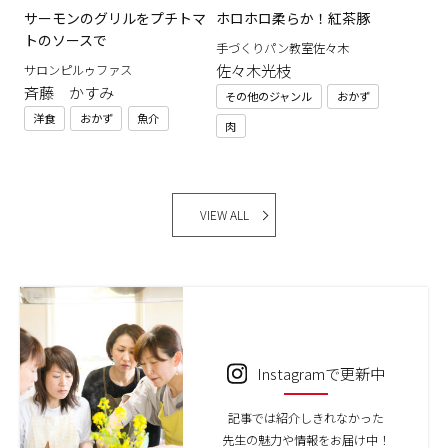
サーモンのグリルをプチトマ
ホロホロ柔らか！紅茶豚
トのソースで
手づくりパン教室佐々木
佐々木光枝
サロンピルゥファス
斉藤 かすみ
その他のジャンル
おかず
洋食
おかず
魚介
肉
VIEW ALL
Instagramで更新中
記事では紹介しきれなかった
先生の魅力や情報をお届け中！