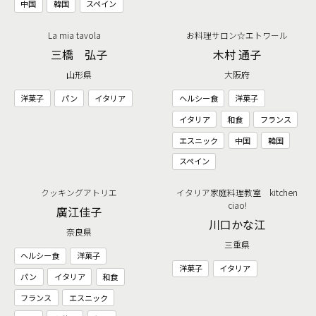
中国
韓国
スペイン
La mia tavola
お料理サロン☆エトワール
三橋 弘子
木村 通子
山形県
大阪府
洋菓子
パン
イタリア
ヘルシー食
洋菓子
イタリア
和食
フランス
エスニック
中国
韓国
スペイン
クッキングアトリエ
イタリア家庭料理教室 kitchen
ciao!
廣江佳子
川口かな江
奈良県
三重県
ヘルシー食
洋菓子
洋菓子
イタリア
パン
イタリア
和食
フランス
エスニック