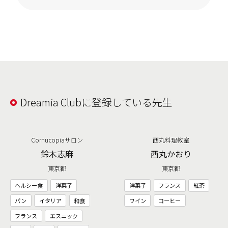
Dreamia Clubに登録している先生
Cornucopiaサロン
西丸料理教室
鈴木志麻
西丸かおり
東京都
東京都
ヘルシー食
洋菓子
洋菓子
フランス
紅茶
パン
イタリア
和食
ワイン
コーヒー
フランス
エスニック