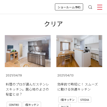
ショールーム予約
クリア
2021/04/19
2021/04/13
料理のプロが選んだステンレ
効率的で時短に！ スムーズ
スキッチン。居心地のよさの
に動ける快適キッチン
秘密とは？
I型キッチン
STEDIA
CENTRO
I型キッチン
クリア