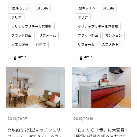
I型キッチン
STEDIA
I型キッチン
STEDIA
クリア
クリア
クリナップリテール営業部
クリナップリテール営業部
フラット対面
リフォーム
フラット対面
マンション
人工大理石
戸建て
リフォーム
人工大理石
4min
4min
2019/11/07
2019/10/16
開放的な2列型キッチンにリ
「白」から「赤」に大変身！
フォーム。家族を迎えるウェ
3種類の壁紙を組み合わせた