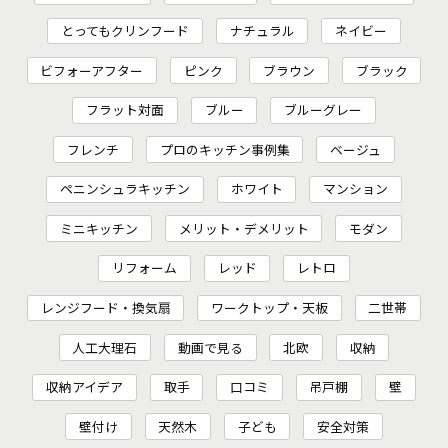
とってもクリンフード
ナチュラル
ネイビー
ビフォーアフター
ピンク
ブラウン
ブラック
フラット対面
ブルー
ブルーグレー
フレンチ
プロのキッチン事例集
ベージュ
ペニンシュラキッチン
ホワイト
マンション
ミニキッチン
メリット・デメリット
モダン
リフォーム
レッド
レトロ
レンジフード・換気扇
ワークトップ・天板
二世帯
人工大理石
動画で見る
北欧
収納
収納アイデア
取手
口コミ
吊戸棚
壁
壁付け
天然木
子ども
安全対策