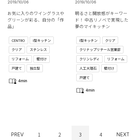
2019/10/06
2019/10/06
お気に入りのワイングラスや
明るさと開放感がキーワー
グリーンが彩る、自分の「作
ド！ 中古リノベで実現した
品」
夢のマイキッチン
CENTRO
I型キッチン
I型キッチン
クリア
クリア
ステンレス
クリナップリテール営業部
リフォーム
壁付け
クリンレディ
リフォーム
戸建て
独立型
人工大理石
壁付け
戸建て
4min
4min
1
2
3
4
PREV
NEXT