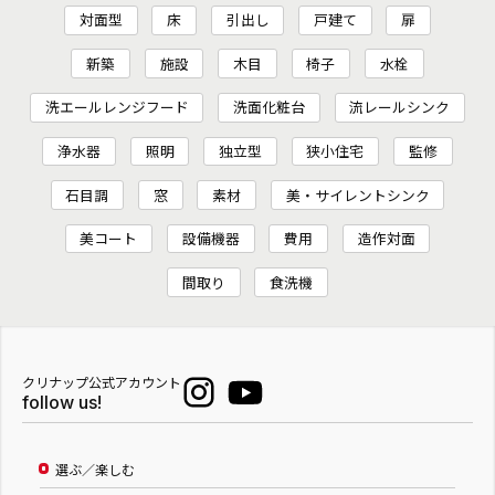
対面型
床
引出し
戸建て
扉
新築
施設
木目
椅子
水栓
洗エールレンジフード
洗面化粧台
流レールシンク
浄水器
照明
独立型
狭小住宅
監修
石目調
窓
素材
美・サイレントシンク
美コート
設備機器
費用
造作対面
間取り
食洗機
クリナップ公式アカウント
follow us!
選ぶ／楽しむ