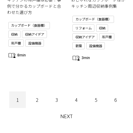
例で分かるカップボードと合
キッチン周辺収納事例集
わせた選び方
カップボード（食器棚）
カップボード（食器棚）
リフォーム
収納
収納
収納アイデア
収納アイデア
吊戸棚
吊戸棚
設備機器
新築
設備機器
8min
3min
1
2
3
4
5
6
NEXT