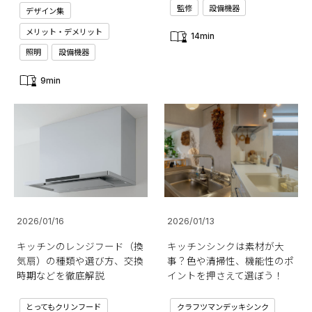
監修
設備機器
デザイン集
メリット・デメリット
14min
照明
設備機器
9min
2026/01/16
2026/01/13
キッチンのレンジフード（換
キッチンシンクは素材が大
気扇）の種類や選び方、交換
事？色や清掃性、機能性のポ
時期などを徹底解説
イントを押さえて選ぼう！
とってもクリンフード
クラフツマンデッキシンク