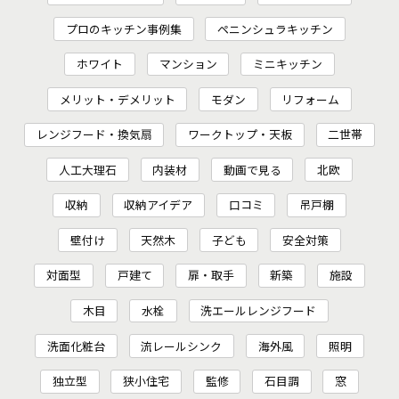
プロのキッチン事例集
ペニンシュラキッチン
ホワイト
マンション
ミニキッチン
メリット・デメリット
モダン
リフォーム
レンジフード・換気扇
ワークトップ・天板
二世帯
人工大理石
内装材
動画で見る
北欧
収納
収納アイデア
口コミ
吊戸棚
壁付け
天然木
子ども
安全対策
対面型
戸建て
扉・取手
新築
施設
木目
水栓
洗エールレンジフード
洗面化粧台
流レールシンク
海外風
照明
独立型
狭小住宅
監修
石目調
窓