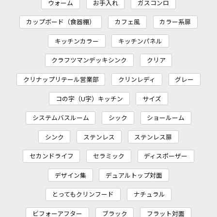
ウォーム
お手入れ
ガスコンロ
カップボード（食器棚）
カフェ風
カラー系扉
キッチンカラー
キッチンパネル
クラフツマンデッキシンク
クリア
クリナップリテール営業部
クリンレディ
グレー
コの字（U字）キッチン
サイズ
システムバスルーム
シック
ショールーム
シンク
ステンレス
ステンレス扉
セカンドライフ
セラミック
ディスポーザー
デザイン集
デュアルトップ対面
とってもクリンフード
ナチュラル
ビフォーアフター
ブラック
フラット対面