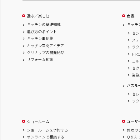
選ぶ／楽しむ
商品
キッチンの基礎知識
キッチ
選び方のポイント
セン
キッチン事例集
ステ
キッチン空間アイデア
ラク
クリナップの開発秘話
HIR
リフォーム知識
コル
セク
業務
バスル
セレ
ラク
ショールーム
ユーザ
ショールームを予約する
修理の
オンラインで相談する
Q & A
（