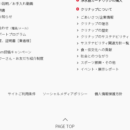
浄水器カートリッジの購入
い説明／お手入れ動画
クリナップについて
明書
お知らせ
ごあいさつ/企業情報
クリナップの理念
合わせ
（電話/メール）
クリナップの歴史
サポートプログラム
クリナップのサステナビリティ
度、証明書［業者様］
サステナビリティ関連方針一覧
食・住文化への貢献
agram投稿キャンペーン
社会とのつながり
ワーさん・お友だち紹介制度
スポーツ振興・その他
イベント・展示レポート
サイトご利用条件
ソーシャルメディアポリシー
個人情報保護方針
PAGE TOP