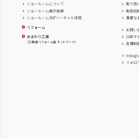
ショールームについて
取り扱
ショールーム展示検索
取扱説
ショールーム360°バーチャル体感
重要な
リフォーム
お問い
水まわり工房
20年
（工務店 リフォーム店 ネットワーク）
各種制
Inst
フォロ