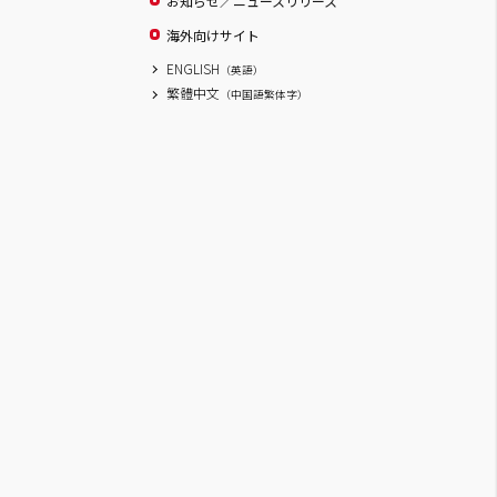
お知らせ／ニュースリリース
海外向けサイト
ENGLISH
（英語）
繁體中文
（中国語繁体字）