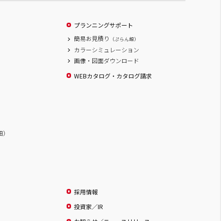
プランニングサポート
簡易お見積り
（ぷらん館）
カラーシミュレーション
画像・図面ダウンロード
WEBカタログ・カタログ請求
詳細）
採用情報
投資家／IR