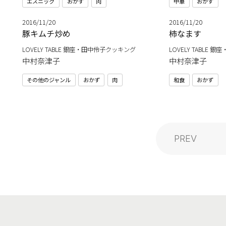
エスニック
おかず
肉
中華
おかず
2016/11/20
2016/11/20
豚キムチ炒め
柿なます
LOVELY TABLE 銀座・田中伶子クッキング
LOVELY TABLE
中村奈津子
中村奈津子
その他のジャンル
おかず
肉
和食
おかず