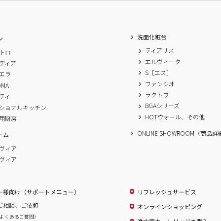
洗面化粧台
ン
ティアリス
トロ
エルヴィータ
ディア
S［エス］
エラ
ファンシオ
OMA
ラクトワ
ティ
BGAシリーズ
ショナルキッチン
HOTウォール、その他
用厨房
ONLINE SHOWROOM（商品
ーム
ヴィア
ヴィア
ー様向け（サポートメニュー）
リフレッシュサービス
ご相談、ご依頼
オンラインショッピング
よくあるご質問）