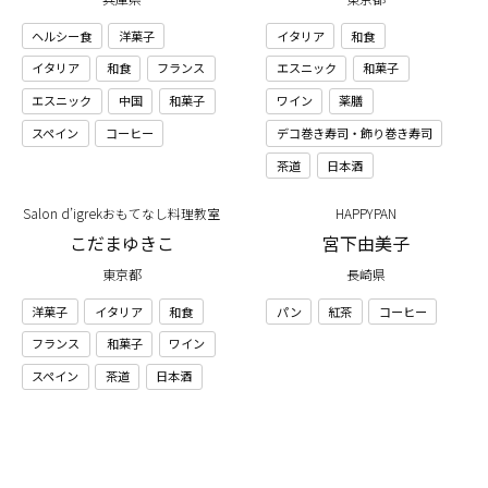
ヘルシー食
洋菓子
イタリア
和食
イタリア
和食
フランス
エスニック
和菓子
エスニック
中国
和菓子
ワイン
薬膳
スペイン
コーヒー
デコ巻き寿司・飾り巻き寿司
茶道
日本酒
Salon d’igrekおもてなし料理教室
HAPPYPAN
こだまゆきこ
宮下由美子
東京都
長崎県
洋菓子
イタリア
和食
パン
紅茶
コーヒー
フランス
和菓子
ワイン
スペイン
茶道
日本酒