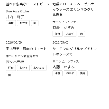
基本に忠実なローストビーフ
地鶏のロースト ヘーゼルナ
ッツソース エリンギのグリ
Blue Rose Kitchen
ル添え
井内 麻子
サロンピルゥファス
洋食
おかず
肉
斉藤 かすみ
洋食
おかず
肉
2026/06/09
2026/05/01
実は簡単！豚肉のリエット
サーモンのグリルをプチトマ
トのソースで
手づくりパン教室佐々木
佐々木光枝
サロンピルゥファス
斉藤 かすみ
洋食
おかず
おつまみ
洋食
おかず
魚介
肉