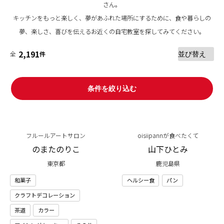
さん。
キッチンをもっと楽しく、夢があふれた場所にするために、食や暮らしの
夢、楽しさ、喜びを伝えるお近くの自宅教室を探してみてください。
2,191
全
件
条件を絞り込む
フルールアートサロン
oisiipannが食べたくて
のまたのりこ
山下ひとみ
東京都
鹿児島県
和菓子
ヘルシー食
パン
クラフトデコレーション
茶道
カラー