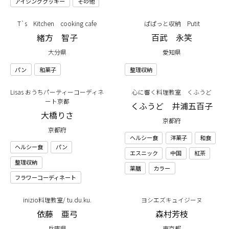
アイシングクッキー
その他
T`s Kitchen cooking cafe
ぱぱっと収納 Putit
緒方 智子
百武 永笑
大分県
愛知県
パン
和菓子
整理収納
Lisas おうちパーティーコーディネ
心に響く料理教室 くふうど
ート京都
くふうど 井浦五百子
大橋りさ
京都府
京都府
ヘルシー食
洋菓子
和食
ヘルシー食
パン
エスニック
中国
紅茶
整理収納
薬膳
カラー
フラワーコーディネート
inizio料理教室/ tu.du.ku.
ヨシエズキュイジーヌ
依藤 亜弓
森村芳枝
兵庫県
東京都