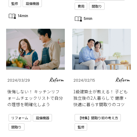
監修
設備機器
費用
間取り
14min
5min
Reform
Reform
2024/03/29
2024/02/15
後悔しない！ キッチンリフ
1級建築士が教える！ 子ども
ォームチェックリストで自分
独立後の2人暮らしで 健康・
の理想を明確化しよう
快適に暮らす間取りのコツ
リフォーム
設備機器
【特集】間取り術の考え方
間取り
監修