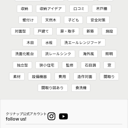
収納
収納アイデア
口コミ
吊戸棚
壁付け
天然木
子ども
安全対策
対面型
戸建て
扉・取手
新築
施設
木目
水栓
洗エールレンジフード
洗面化粧台
流レールシンク
海外風
照明
独立型
狭小住宅
監修
石目調
窓
素材
設備機器
費用
造作対面
間取り
間取り図あり
食洗機
クリナップ公式アカウント
follow us!