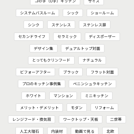
コの字（U字）キッチン
サイズ
システムバスルーム
シック
ショールーム
シンク
ステンレス
ステンレス扉
セカンドライフ
セラミック
ディスポーザー
デザイン集
デュアルトップ対面
とってもクリンフード
ナチュラル
ビフォーアフター
ブラック
フラット対面
プロのキッチン事例集
ペニンシュラキッチン
ホワイト
マンション
ミニキッチン
メリット・デメリット
モダン
リフォーム
レンジフード・換気扇
ワークトップ・天板
二世帯
人工大理石
内装材
動画で見る
北欧