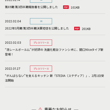
第69期 第3四半期報告書を公開しました
101KB
2022.02.04
IR
2022年3月期 第3四半期決算短信を公開しました
201KB
2022.02.03
プレスリリース
“流レールボールLL”が好評の 洗面化粧台ファンシオに、間口90㎝タイプ新
登場！
2022.01.27
プレスリリース
“がんばらない”を支えるキッチン 新「STEDIA（ステディア）」、2月1日受
注開始
重要なお知らせ