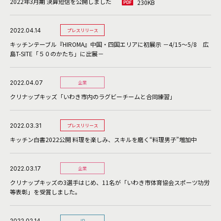
2022年3月期 決算短信を公開しました
230KB
2022.04.14
プレスリリース
キッチンテーブル『HIROMA』中国・四国エリアに初展示 －4/15～5/8 広
島T-SITE「５０のかたち」に出展－
2022.04.07
企業
クリナップキッズ「いわき市内のラグビーチームと合同練習」
2022.03.31
プレスリリース
キッチン白書2022公開 料理を楽しみ、スキルを磨く“料理男子”増加中
2022.03.17
企業
クリナップキッズの3選手はじめ、11名が「いわき市体育協会スポーツ功労
等表彰」を受賞しました。
2022.02.14
IR