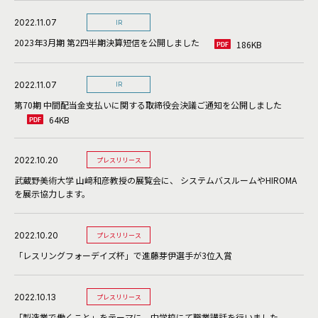
2022.11.07
IR
2023年3月期 第2四半期決算短信を公開しました
186KB
2022.11.07
IR
第70期 中間配当金支払いに関する取締役会決議ご通知を公開しました
64KB
2022.10.20
プレスリリース
武蔵野美術大学 山﨑和彦教授の展覧会に、 システムバスルームやHIROMA
を展示協力します。
2022.10.20
プレスリリース
「レスリングフォーデイズ杯」で進藤芽伊選手が3位入賞
2022.10.13
プレスリリース
「製造業で働くこと」をテーマに、中学校にて職業講話を行いました。