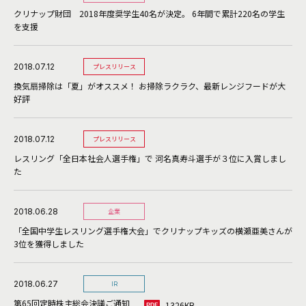
クリナップ財団 2018年度奨学生40名が決定。 6年間で累計220名の学生
を支援
2018.07.12
プレスリリース
換気扇掃除は「夏」がオススメ！ お掃除ラクラク、最新レンジフードが大
好評
2018.07.12
プレスリリース
レスリング「全日本社会人選手権」で 河名真寿斗選手が３位に入賞しまし
た
2018.06.28
企業
「全国中学生レスリング選手権大会」でクリナップキッズの横瀬亜美さんが
3位を獲得しました
2018.06.27
IR
第65回定時株主総会決議ご通知
1326KB