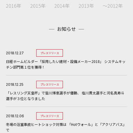
2016年
2015年
2014年
2013年
～2012年
お知らせ
2018.12.27
プレスリリース
日経ホームビルダー「採用したい建材・設備メーカー2018」 システムキッ
チン部門第１位を獲得！
2018.12.25
プレスリリース
「レスリング天皇杯」で皆川博恵選手が優勝、 塩川貫太選手と河名真寿斗
選手が３位となりました
2018.12.06
プレスリリース
冬場の浴室事故ヒートショック対策は 「Hotウォール」と「アクリアバス」
で