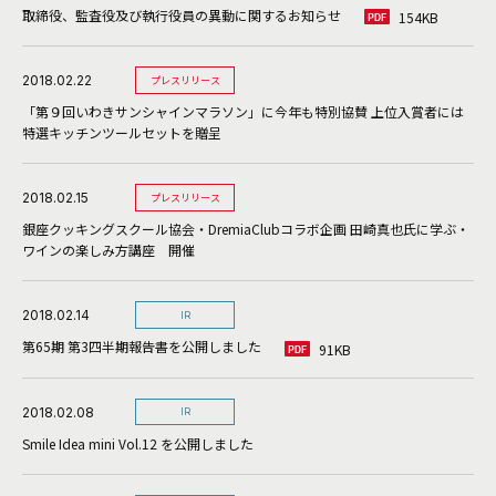
取締役、監査役及び執行役員の異動に関するお知らせ
154KB
2018.02.22
プレスリリース
「第９回いわきサンシャインマラソン」に今年も特別協賛 上位入賞者には
特選キッチンツールセットを贈呈
2018.02.15
プレスリリース
銀座クッキングスクール協会・DremiaClubコラボ企画 田崎真也氏に学ぶ・
ワインの楽しみ方講座 開催
2018.02.14
IR
第65期 第3四半期報告書を公開しました
91KB
2018.02.08
IR
Smile Idea mini Vol.12 を公開しました