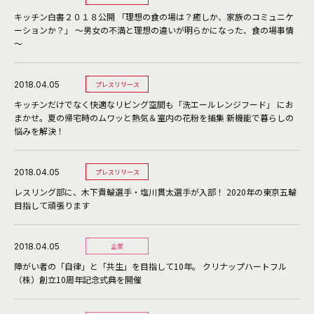
キッチン白書２０１８公開 「理想の食の場は？癒しか、家族のコミュニケ
ーションか？」 ～男女の不満と理想の違いが明らかになった、食の場事情
～
2018.04.05
プレスリリース
キッチンだけでなく快適なリビング空間も「洗エールレンジフード」 にお
まかせ。夏の帰宅時のムワッと熱気＆室内の花粉を捕集 新機能で暮らしの
悩みを解決！
2018.04.05
プレスリリース
レスリング部に、木下貴輪選手・塩川貫太選手が入部！ 2020年の東京五輪
目指して頑張ります
2018.04.05
企業
障がい者の「自律」と「共生」を目指して10年。 クリナップハートフル
（株）創立10周年記念式典を開催