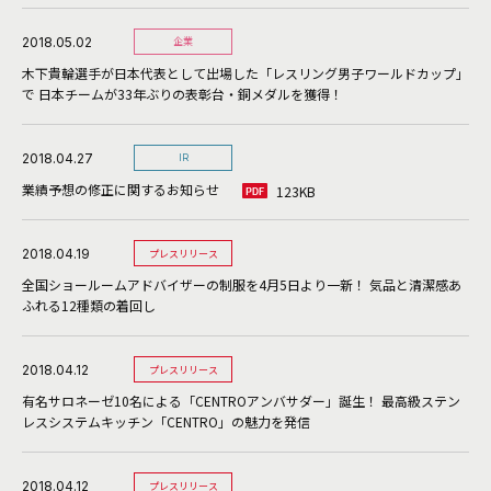
2018.05.02
企業
木下貴輪選手が日本代表として出場した「レスリング男子ワールドカップ」
で 日本チームが33年ぶりの表彰台・銅メダルを獲得！
2018.04.27
IR
業績予想の修正に関するお知らせ
123KB
2018.04.19
プレスリリース
全国ショールームアドバイザーの制服を4月5日より一新！ 気品と清潔感あ
ふれる12種類の着回し
2018.04.12
プレスリリース
有名サロネーゼ10名による「CENTROアンバサダー」誕生！ 最高級ステン
レスシステムキッチン「CENTRO」の魅力を発信
2018.04.12
プレスリリース