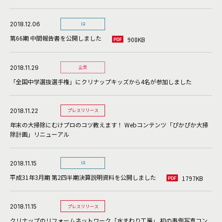
2018.12.06
IR
第66期 中間報告書を公開しました
908KB
2018.11.29
企業
「全国中学選抜選手権」にクリナップキッズから4名が参加しました
2018.11.22
プレスリリース
年末の大掃除にむけプロのコツ教えます！ Webコンテンツ「ぴかぴか大掃
除計画」リニューアル
2018.11.15
IR
平成31年3月期 第2四半期決算説明資料を公開しました
1797KB
2018.11.15
プレスリリース
クリナップのリフォームネットワーク「水まわり工房」 初の事例写真コン