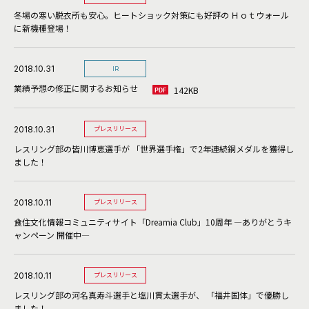
冬場の寒い脱衣所も安心。ヒートショック対策にも好評の Ｈｏｔウォール
に新機種登場！
2018.10.31
IR
業績予想の修正に関するお知らせ
142KB
2018.10.31
プレスリリース
レスリング部の皆川博恵選手が 「世界選手権」で2年連続銅メダルを獲得し
ました！
2018.10.11
プレスリリース
食住文化情報コミュニティサイト「Dreamia Club」10周年 ―ありがとうキ
ャンペーン 開催中―
2018.10.11
プレスリリース
レスリング部の河名真寿斗選手と塩川貫太選手が、 「福井国体」で優勝し
ました！