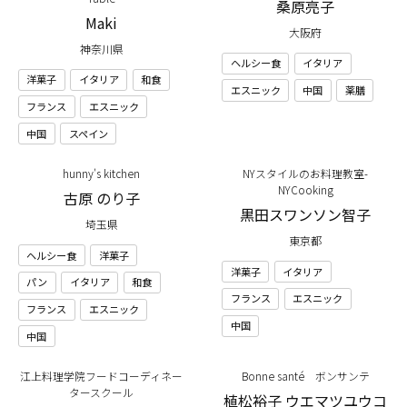
桑原亮子
Maki
大阪府
神奈川県
ヘルシー食
イタリア
洋菓子
イタリア
和食
エスニック
中国
薬膳
フランス
エスニック
中国
スペイン
hunny's kitchen
NYスタイルのお料理教室-
NYCooking
古原 のり子
黒田スワンソン智子
埼玉県
東京都
ヘルシー食
洋菓子
洋菓子
イタリア
パン
イタリア
和食
フランス
エスニック
フランス
エスニック
中国
中国
江上料理学院フードコーディネー
Bonne santé ボンサンテ
タースクール
植松裕子 ウエマツユウコ