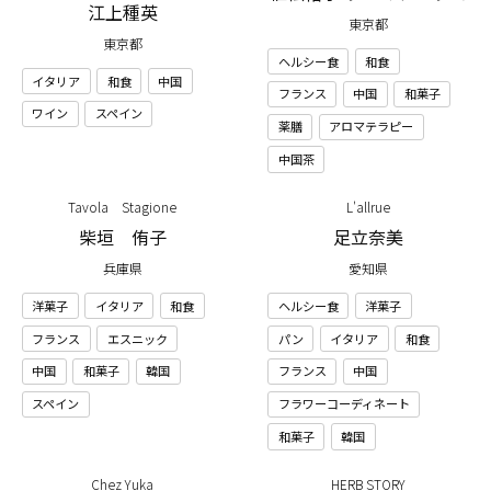
江上種英
東京都
東京都
ヘルシー食
和食
イタリア
和食
中国
フランス
中国
和菓子
ワイン
スペイン
薬膳
アロマテラピー
中国茶
Tavola Stagione
L'allrue
柴垣 侑子
足立奈美
兵庫県
愛知県
洋菓子
イタリア
和食
ヘルシー食
洋菓子
フランス
エスニック
パン
イタリア
和食
中国
和菓子
韓国
フランス
中国
スペイン
フラワーコーディネート
和菓子
韓国
Chez Yuka
HERB STORY