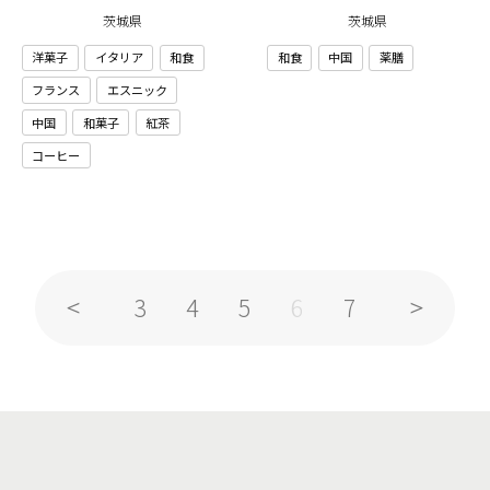
茨城県
茨城県
洋菓子
イタリア
和食
和食
中国
薬膳
フランス
エスニック
中国
和菓子
紅茶
コーヒー
3
4
5
7
6