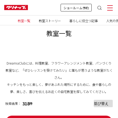
ショールーム予約
教室一覧
教室ストーリー
暮らしに役立つ記事
人気の先
教室一覧
DreamiaClubには、料理教室、フラワーアレンジメント教室、パンづくり
教室など、「ぜひレッスンを受けてみたい」と誰もが思うような教室がたく
さん。
キッチンをもっと楽しく、夢があふれた場所にするために、食や暮らしの
夢、楽しさ、喜びを伝えるお近くの自宅教室を探してみてください。
318
検索結果：
件