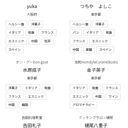
yuka
つちや よしこ
大阪府
東京都
ヘルシー食
洋菓子
ヘルシー食
洋菓子
イタリア
和食
フランス
パン
イタリア
和食
エスニック
中国
紅茶
フランス
エスニック
スペイン
中国
薬膳
スペイン
ボン・グーbon gout
池尻HomstyleCuisineStudio
水原成子
金子英子
東京都
東京都
洋菓子
イタリア
和食
イタリア
和食
フランス
フランス
エスニック
エスニック
中国
ワイン
中国
韓国
アロマテラピー
吉田料理教室
クッキングサロン樋尾
吉田礼子
樋尾八重子