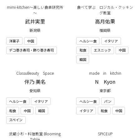
mimi-kitchen～楽しい食卓研究所
食べて学ぶ ロジカル・クッキン
～
グ教室
武井実里
高月佑果
新潟県
福岡県
洋菓子
中国
ヘルシー食
イタリア
デコ巻き寿司・飾り巻き寿司
和食
エスニック
中国
韓国
ClassuBeauty Space
made in kitchin
伴乃 美名
N Kyon
愛知県
東京都
ヘルシー食
イタリア
ヘルシー食
パン
和食
中国
韓国
イタリア
和食
中国
スペイン
武蔵小杉・料理教室 Blooming
SPICEUP
Table