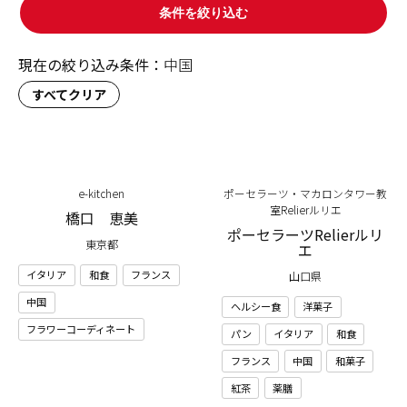
条件を絞り込む
現在の絞り込み条件：
中国
すべてクリア
e-kitchen
ポーセラーツ・マカロンタワー教
室Relierルリエ
橋口 恵美
ポーセラーツRelierルリ
東京都
エ
イタリア
和食
フランス
山口県
中国
ヘルシー食
洋菓子
フラワーコーディネート
パン
イタリア
和食
フランス
中国
和菓子
紅茶
薬膳