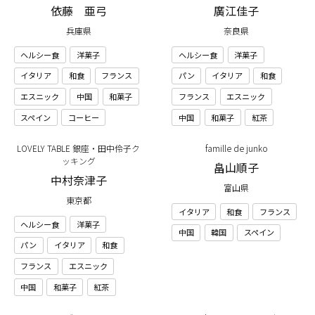
依藤 亜弓
廣江佳子
兵庫県
奈良県
ヘルシー食
洋菓子
ヘルシー食
洋菓子
イタリア
和食
フランス
パン
イタリア
和食
エスニック
中国
和菓子
フランス
エスニック
スペイン
コーヒー
中国
和菓子
紅茶
LOVELY TABLE 銀座・田中伶子ク
famille de junko
ッキング
畠山順子
中村奈津子
富山県
東京都
イタリア
和食
フランス
ヘルシー食
洋菓子
中国
韓国
スペイン
パン
イタリア
和食
フランス
エスニック
中国
和菓子
紅茶