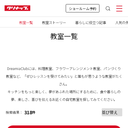
ショールーム予約
教室一覧
教室ストーリー
暮らしに役立つ記事
人気の先
教室一覧
DreamiaClubには、料理教室、フラワーアレンジメント教室、パンづくり
教室など、「ぜひレッスンを受けてみたい」と誰もが思うような教室がたく
さん。
キッチンをもっと楽しく、夢があふれた場所にするために、食や暮らしの
夢、楽しさ、喜びを伝えるお近くの自宅教室を探してみてください。
318
検索結果：
件