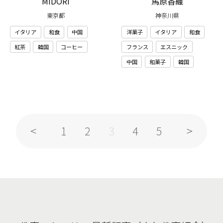
MIDORI
馬原香織
東京都
神奈川県
イタリア
和食
中国
洋菓子
イタリア
和食
紅茶
韓国
コーヒー
フランス
エスニック
中国
和菓子
韓国
1
2
4
5
3