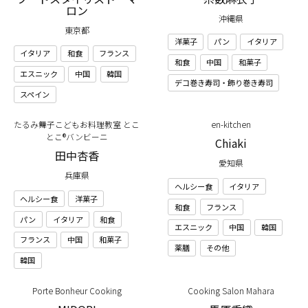
ロン
沖縄県
東京都
洋菓子
パン
イタリア
イタリア
和食
フランス
和食
中国
和菓子
エスニック
中国
韓国
デコ巻き寿司・飾り巻き寿司
スペイン
たるみ舞子こどもお料理教室 とこ
en-kitchen
とこ®️バンビーニ
Chiaki
田中杏香
愛知県
兵庫県
ヘルシー食
イタリア
ヘルシー食
洋菓子
和食
フランス
パン
イタリア
和食
エスニック
中国
韓国
フランス
中国
和菓子
薬膳
その他
韓国
Porte Bonheur Cooking
Cooking Salon Mahara