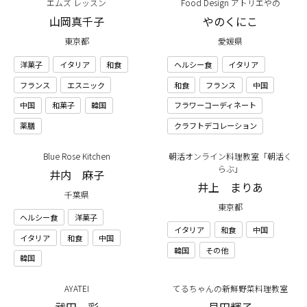
エムズ レッスン
Food Design アトリエやの
山岡真千子
やのくにこ
東京都
愛媛県
洋菓子
イタリア
和食
ヘルシー食
イタリア
フランス
エスニック
和食
フランス
中国
中国
和菓子
韓国
フラワーコーディネート
薬膳
クラフトデコレーション
Blue Rose Kitchen
朝活オンライン料理教室「朝活く
らぶ」
井内 麻子
井上 まりあ
千葉県
東京都
ヘルシー食
洋菓子
イタリア
和食
中国
イタリア
和食
中国
韓国
その他
韓国
AYATEI
てるちゃんの新鮮野菜料理教室
武田 彩
貝田輝子