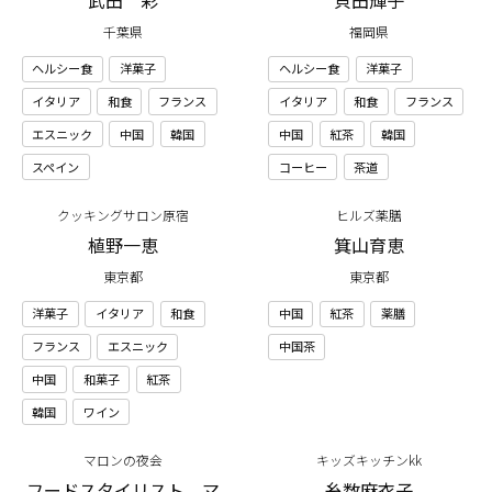
千葉県
福岡県
ヘルシー食
洋菓子
ヘルシー食
洋菓子
イタリア
和食
フランス
イタリア
和食
フランス
エスニック
中国
韓国
中国
紅茶
韓国
スペイン
コーヒー
茶道
クッキングサロン原宿
ヒルズ薬膳
植野一恵
箕山育恵
東京都
東京都
洋菓子
イタリア
和食
中国
紅茶
薬膳
フランス
エスニック
中国茶
中国
和菓子
紅茶
韓国
ワイン
マロンの夜会
キッズキッチンkk
フードスタイリスト マ
糸数麻衣子