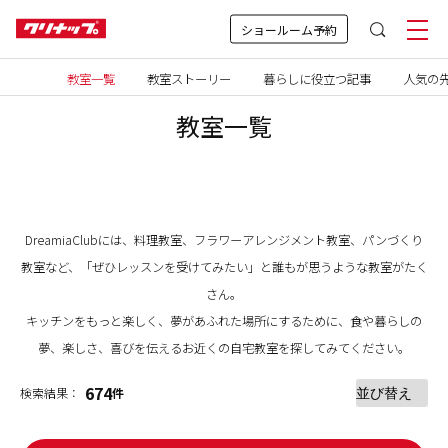
ショールーム予約
教室一覧
教室ストーリー
暮らしに役立つ記事
人気の先
教室一覧
DreamiaClubには、料理教室、フラワーアレンジメント教室、パンづくり
教室など、「ぜひレッスンを受けてみたい」と誰もが思うような教室がたく
さん。
キッチンをもっと楽しく、夢があふれた場所にするために、食や暮らしの
夢、楽しさ、喜びを伝えるお近くの自宅教室を探してみてください。
674
検索結果：
件