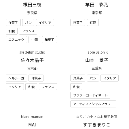
根田三枝
牟田 彩乃
奈良県
東京都
洋菓子
パン
イタリア
洋菓子
紅茶
和食
フランス
エスニック
中国
和菓子
aki delish studio
Table Salon K
佐々木晶子
山本 景子
東京都
三重県
ヘルシー食
洋菓子
洋菓子
パン
イタリア
イタリア
和食
フランス
和食
フラワーコーディネート
アーティフィシャルフラワー
blanc maman
まりこの小さなお菓子教室
MAI
すずきまりこ