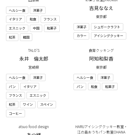
吉見ななえ
ヘルシー食
洋菓子
東京都
イタリア
和食
フランス
洋菓子
シュガークラフト
エスニック
中国
和菓子
カラー
アイシングクッキー
紅茶
韓国
TALO’S
食育クッキング
永井 倫太郎
阿知和梨香
宮崎県
東京都
ヘルシー食
洋菓子
ヘルシー食
洋菓子
パン
イタリア
パン
和食
和菓子
フランス
エスニック
紅茶
ワイン
スペイン
コーヒー
atsuo food design
HARUアイシングクッキー教室・
江の島おうちパン教室OHANA
あつ緒