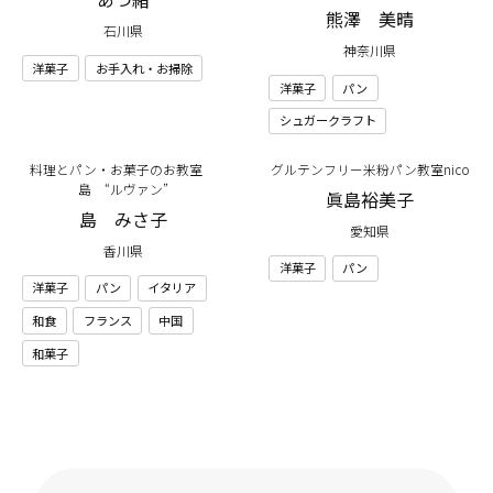
熊澤 美晴
石川県
神奈川県
洋菓子
お手入れ・お掃除
洋菓子
パン
シュガークラフト
料理とパン・お菓子のお教室
グルテンフリー米粉パン教室nico
島 “ルヴァン”
眞島裕美子
島 みさ子
愛知県
香川県
洋菓子
パン
洋菓子
パン
イタリア
和食
フランス
中国
和菓子