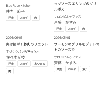
ッツソース エリンギのグリ
Blue Rose Kitchen
ル添え
井内 麻子
サロンピルゥファス
洋食
おかず
肉
斉藤 かすみ
洋食
おかず
肉
2026/06/09
2026/05/01
実は簡単！豚肉のリエット
サーモンのグリルをプチトマ
トのソースで
手づくりパン教室佐々木
佐々木光枝
サロンピルゥファス
斉藤 かすみ
洋食
おかず
おつまみ
洋食
おかず
魚介
肉