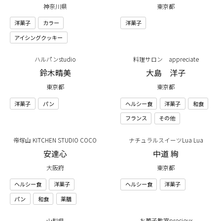
神奈川県
東京都
洋菓子
カラー
洋菓子
アイシングクッキー
ハルパンstudio
料理サロン appreciate
鈴木晴美
大島 洋子
東京都
東京都
洋菓子
パン
ヘルシー食
洋菓子
和食
フランス
その他
帝塚山 KITCHEN STUDIO COCO
ナチュラルスイーツLua Lua
安達心
中道 絢
大阪府
東京都
ヘルシー食
洋菓子
ヘルシー食
洋菓子
パン
和食
薬膳
お菓子教室precieux
山梨県