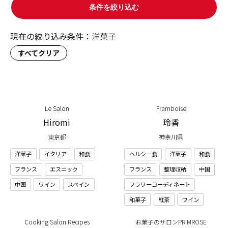
条件を絞り込む
現在の絞り込み条件：
洋菓子
すべてクリア
Le Salon
Framboise
Hiromi
玲香
東京都
神奈川県
洋菓子
イタリア
和食
ヘルシー食
洋菓子
和食
フランス
エスニック
フランス
整理収納
中国
中国
ワイン
スペイン
フラワーコーディネート
和菓子
紅茶
ワイン
Cooking Salon Recipes
お菓子のサロンPRIMROSE