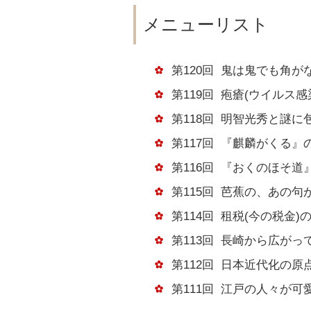
メニューリスト
第120回
鬼は鬼でも角が
第119回
疱瘡(ウイルス感
第118回
明智光秀と謎に
第117回
『麒麟がくる』
第116回
『おくのほそ道
第115回
芭蕉の、あの句
第114回
租税(今の税金)
第113回
長崎から広がっ
第112回
日本近代化の原
第111回
江戸の人々が可