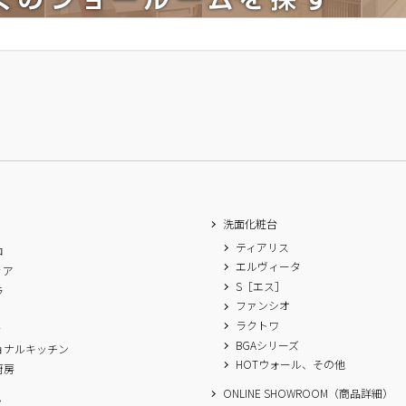
洗面化粧台
ティアリス
ロ
エルヴィータ
ィア
S［エス］
ラ
ファンシオ
A
ラクトワ
ィ
BGAシリーズ
ョナルキッチン
HOTウォール、その他
厨房
ONLINE SHOWROOM（商品詳細）
ム