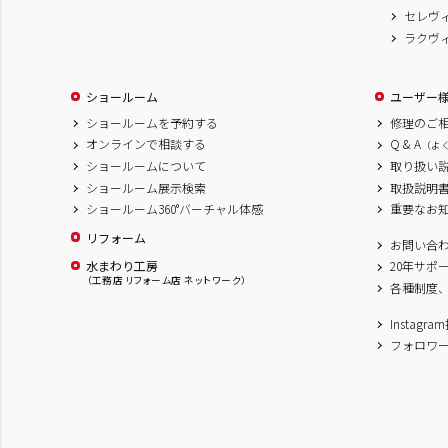
セレヴ
ラクヴ
ショールーム
ユーザー
ショールームを予約する
修理のご
オンラインで相談する
Q & A
（よ
ショールームについて
取り扱い
ショールーム展示検索
取扱説明
ショールーム360°バーチャル体感
重要なお
リフォーム
お問い合
水まわり工房
20年サポ
（工務店 リフォーム店 ネットワーク）
各種制度
Instag
フォロワ