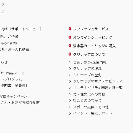
ィア
ィア
様向け（サポートメニュー）
リフレッシュサービス
相談、ご依頼
オンラインショッピング
くあるご質問）
浄水器カートリッジの購入
説明／お手入れ動画
クリナップについて
書
ごあいさつ/企業情報
知らせ
クリナップの理念
わせ
（電話/メール）
クリナップの歴史
ートプログラム
クリナップのサステナビリティ
、証明書［業者様］
サステナビリティ関連方針一覧
食・住文化への貢献
ram投稿キャンペーン
社会とのつながり
ーさん・お友だち紹介制度
スポーツ振興・その他
イベント・展示レポート