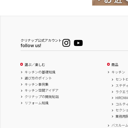
クリナップ公式アカウント
follow us!
選ぶ／楽しむ
商品
キッチンの基礎知識
キッチン
選び方のポイント
セント
キッチン事例集
ステデ
キッチン空間アイデア
ラクエ
クリナップの開発秘話
HIROM
リフォーム知識
コルテ
セクシ
業務用
バスルー