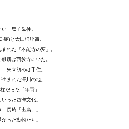
ない、鬼子母神。
染症)と太田姫稲荷。
包まれた『本能寺の変』。
の麒麟は西教寺にいた。
』、矢立初めは千住。
が生まれた深川の地。
の柱だった「年貢」。
ていった西洋文化。
点、長崎「出島」。
愛がった動物たち。