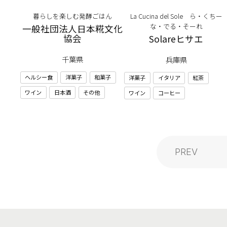
暮らしを楽しむ発酵ごはん
La Cucina del Sole ら・くちー
な・でる・そーれ
一般社団法人日本糀文化
協会
Solareヒサエ
千葉県
兵庫県
ヘルシー食
洋菓子
和菓子
洋菓子
イタリア
紅茶
ワイン
日本酒
その他
ワイン
コーヒー