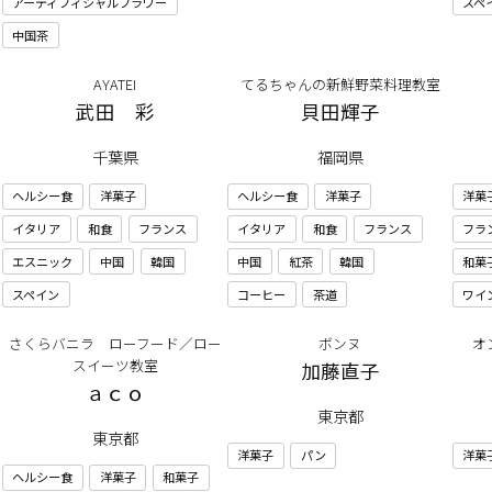
アーティフィシャルフラワー
スペ
中国茶
AYATEI
てるちゃんの新鮮野菜料理教室
武田 彩
貝田輝子
千葉県
福岡県
ヘルシー食
洋菓子
ヘルシー食
洋菓子
洋菓
イタリア
和食
フランス
イタリア
和食
フランス
フラ
エスニック
中国
韓国
中国
紅茶
韓国
和菓
スペイン
コーヒー
茶道
ワイ
さくらバニラ ローフード／ロー
ボンヌ
オ
スイーツ教室
加藤直子
ａｃｏ
東京都
東京都
洋菓子
パン
洋菓
ヘルシー食
洋菓子
和菓子