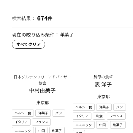
674
検索結果：
件
現在の絞り込み条件：
洋菓子
すべてクリア
日本グルテンフリーアドバイザー
賢母の食卓
協会
表 洋子
中村由美子
東京都
東京都
ヘルシー食
洋菓子
パン
ヘルシー食
洋菓子
パン
イタリア
和食
フランス
イタリア
フランス
エスニック
中国
和菓子
エスニック
中国
和菓子