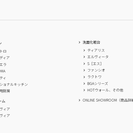
洗面化粧台
ン
ティアリス
トロ
エルヴィータ
ディア
S［エス］
エラ
ファンシオ
OMA
ラクトワ
ティ
BGAシリーズ
ショナルキッチン
HOTウォール、その他
用厨房
ONLINE SHOWROOM（商品
ーム
ヴィア
ヴィア