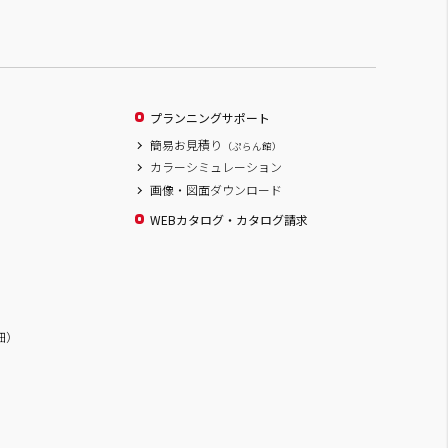
プランニングサポート
簡易お見積り
（ぷらん館）
カラーシミュレーション
画像・図面ダウンロード
WEBカタログ・カタログ請求
詳細）