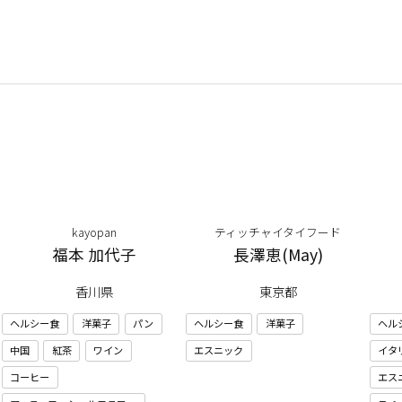
kayopan
ティッチャイタイフード
福本 加代子
長澤恵(May)
香川県
東京都
ヘルシー食
洋菓子
パン
ヘルシー食
洋菓子
ヘル
中国
紅茶
ワイン
エスニック
イタ
コーヒー
エス