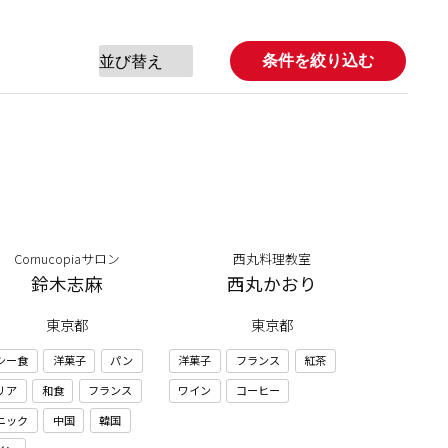
条件を絞り込む
Cornucopiaサロン
西丸料理教室
鈴木志麻
西丸かおり
東京都
東京都
シー食
洋菓子
パン
洋菓子
フランス
紅茶
リア
和食
フランス
ワイン
コーヒー
ニック
中国
韓国