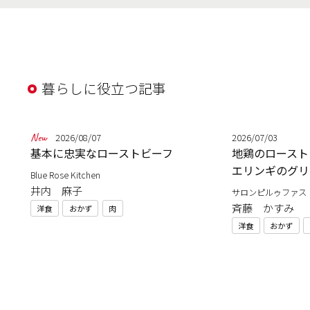
暮らしに役立つ記事
2026/08/07
2026/07/03
基本に忠実なローストビーフ
地鶏のロースト
エリンギのグリ
Blue Rose Kitchen
井内 麻子
サロンピルゥファス
斉藤 かすみ
洋食
おかず
肉
洋食
おかず