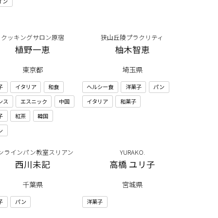
イン
クッキングサロン原宿
狭山丘陵プラクリティ
植野一恵
柚木智恵
東京都
埼玉県
子
イタリア
和食
ヘルシー食
洋菓子
パン
ンス
エスニック
中国
イタリア
和菓子
子
紅茶
韓国
ン
ンラインパン教室スリアン
YURAKO.
西川未記
高橋 ユリ子
千葉県
宮城県
子
パン
洋菓子