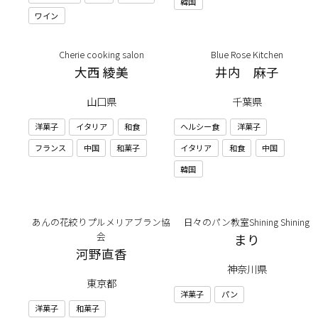
韓国
ワイン
Cherie cooking salon
Blue Rose Kitchen
大西 綾美
井内 麻子
山口県
千葉県
洋菓子
イタリア
和食
ヘルシー食
洋菓子
フランス
中国
和菓子
イタリア
和食
中国
韓国
あんの花絞りプルメリアブラン協
日々のパン教室Shining Shining
会
まり
河野直香
神奈川県
東京都
洋菓子
パン
洋菓子
和菓子