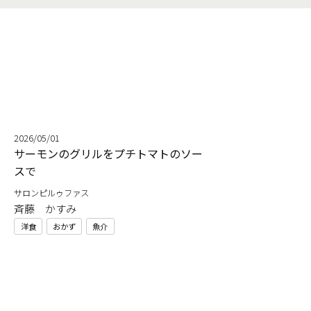
2026/05/01
サーモンのグリルをプチトマトのソー
スで
サロンピルゥファス
斉藤 かすみ
洋食
おかず
魚介