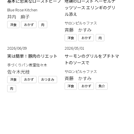
基本に忠実なローストビーフ
地鶏のロースト ヘーゼルナ
ッツソース エリンギのグリ
Blue Rose Kitchen
ル添え
井内 麻子
サロンピルゥファス
洋食
おかず
肉
斉藤 かすみ
洋食
おかず
肉
2026/06/09
2026/05/01
実は簡単！豚肉のリエット
サーモンのグリルをプチトマ
トのソースで
手づくりパン教室佐々木
佐々木光枝
サロンピルゥファス
斉藤 かすみ
洋食
おかず
おつまみ
洋食
おかず
魚介
肉