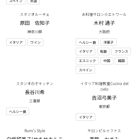
スペイン
茶道
スタジオルーチェ
お料理サロン☆エトワール
原田 佐知子
木村 通子
神奈川県
大阪府
イタリア
ワイン
ヘルシー食
洋菓子
イタリア
和食
フランス
エスニック
中国
韓国
スペイン
スタジオのぞキッチン
イタリア料理教室Cucina del
cielo
長谷川希
吉沼弓美子
三重県
東京都
ヘルシー食
イタリア
Rumi's Style
サロンピルゥファス