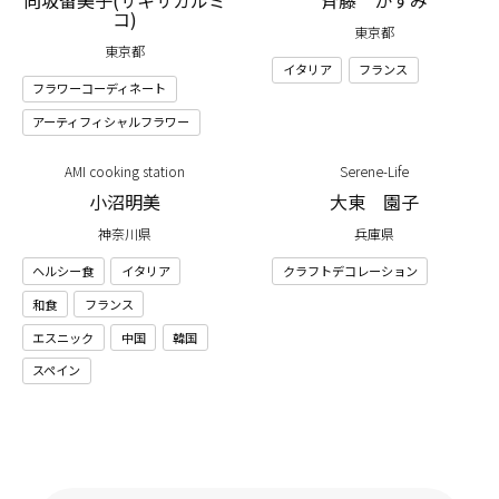
向坂留美子(サキサカルミ
斉藤 かすみ
コ)
東京都
東京都
イタリア
フランス
フラワーコーディネート
アーティフィシャルフラワー
AMI cooking station
Serene-Life
小沼明美
大東 園子
神奈川県
兵庫県
ヘルシー食
イタリア
クラフトデコレーション
和食
フランス
エスニック
中国
韓国
スペイン