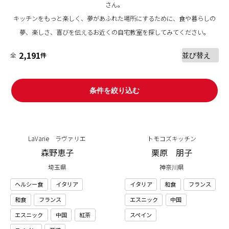
さん。
キッチンをもっと楽しく、夢があふれた場所にするために、食や暮らしの
夢、楽しさ、喜びを伝えるお近くの自宅教室を探してみてください。
2,191
全
件
条件を絞り込む
LaVarie ラヴァリエ
トモコズキッチン
森野恵子
栗原 朋子
埼玉県
神奈川県
ヘルシー食
イタリア
イタリア
和食
フランス
和食
フランス
エスニック
中国
エスニック
中国
紅茶
スペイン