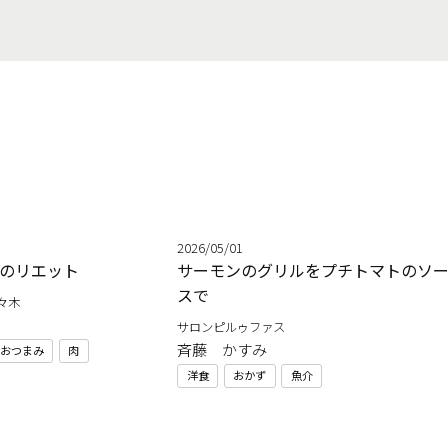
2026/05/01
のリエット
サーモンのグリルをプチトマトのソ
スで
々木
サロンピルゥファス
斉藤 かすみ
おつまみ
肉
洋食
おかず
魚介