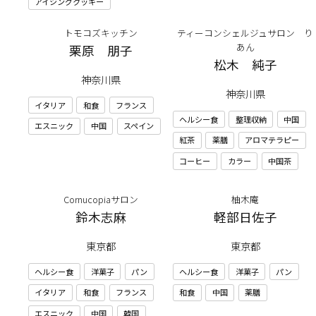
アイシングクッキー
トモコズキッチン
ティーコンシェルジュサロン り
あん
栗原 朋子
松木 純子
神奈川県
神奈川県
イタリア
和食
フランス
ヘルシー食
整理収納
中国
エスニック
中国
スペイン
紅茶
薬膳
アロマテラピー
コーヒー
カラー
中国茶
Cornucopiaサロン
柚木庵
鈴木志麻
軽部日佐子
東京都
東京都
ヘルシー食
洋菓子
パン
ヘルシー食
洋菓子
パン
イタリア
和食
フランス
和食
中国
薬膳
エスニック
中国
韓国