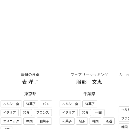
賢母の食卓
フェアリークッキング
Salo
表 洋子
服部 文恵
東京都
千葉県
ヘルシー食
洋菓子
パン
ヘルシー食
洋菓子
ヘル
イタリア
和食
フランス
イタリア
和食
中国
フラ
エスニック
中国
和菓子
和菓子
紅茶
韓国
茶道
韓国