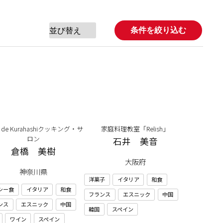
条件を絞り込む
n de Kurahashiクッキング・サ
家庭料理教室「Relish」
ロン
石井 美音
倉橋 美樹
大阪府
神奈川県
洋菓子
イタリア
和食
シー食
イタリア
和食
フランス
エスニック
中国
ンス
エスニック
中国
韓国
スペイン
ワイン
スペイン