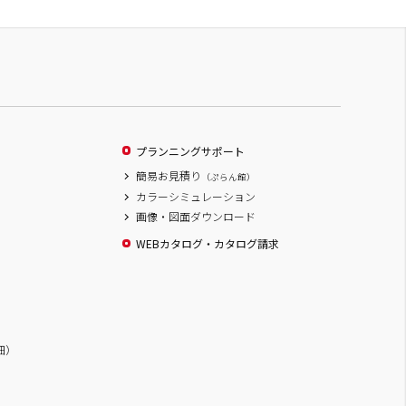
プランニングサポート
簡易お見積り
（ぷらん館）
カラーシミュレーション
画像・図面ダウンロード
WEBカタログ・カタログ請求
詳細）