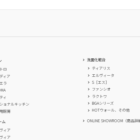
洗面化粧台
ン
ティアリス
トロ
エルヴィータ
ディア
S［エス］
エラ
ファンシオ
OMA
ラクトワ
ティ
BGAシリーズ
ショナルキッチン
HOTウォール、その他
用厨房
ONLINE SHOWROOM（商品
ーム
ヴィア
ヴィア