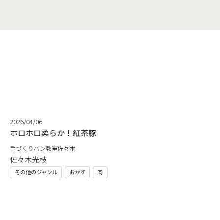
2026/04/06
ー
ホロホロ柔らか！紅茶豚
手づくりパン教室佐々木
佐々木光枝
その他のジャンル
おかず
肉