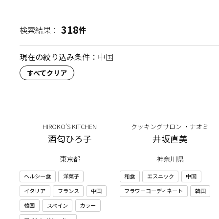
318
検索結果：
件
現在の絞り込み条件：
中国
すべてクリア
HIROKO’S KITCHEN
クッキングサロン ・ナオミ
酒匂ひろ子
井坂直美
東京都
神奈川県
ヘルシー食
洋菓子
和食
エスニック
中国
イタリア
フランス
中国
フラワーコーディネート
韓国
韓国
スペイン
カラー