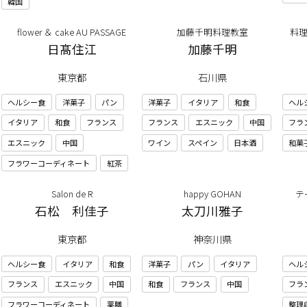
韓国
flower ＆ cake AU PASSAGE
加藤千明料理教室
料理
日髙住江
加藤千明
東京都
石川県
ヘルシー食
洋菓子
パン
洋菓子
イタリア
和食
ヘル
イタリア
和食
フランス
フランス
エスニック
中国
フラ
エスニック
中国
ワイン
スペイン
日本酒
和菓
フラワーコーディネート
紅茶
Salon de R
happy GOHAN
テ
石松 利佳子
太刀川雅子
東京都
神奈川県
ヘルシー食
イタリア
和食
洋菓子
パン
イタリア
ヘル
フランス
エスニック
中国
和食
フランス
中国
フラ
フラワーコーディネート
薬膳
整理