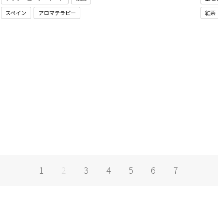
スペイン
アロマテラピー
紅茶
1
3
4
5
6
7
2