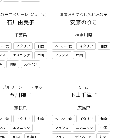
教室アペリーレ（Aperire）
湘南おもてなし魚料理教室
石川由美子
安藤のりこ
千葉県
神奈川県
シー食
イタリア
和食
ヘルシー食
イタリア
和食
ンス
エスニック
中国
フランス
中国
子
薬膳
スペイン
ーブルサロン コマネット
Chizu
西川陽子
下山千津子
奈良県
広島県
シー食
イタリア
和食
ヘルシー食
イタリア
和食
ンス
エスニック
フランス
エスニック
中国
収納
中国
和菓子
フラワーコーディネート
紅茶